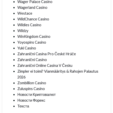
Wager Palace Casino
Wagerland Casino
Westace
WildChance Casino
Wildies Casino
Wildzy
WinKingdom Casino
Yoyospins Casino
Yuki Casino
Zahraniční Casina Pro České Hráče
Zahraniční Casino
Zahraniční Online Casina V Česku
Zimpler ei toimi? Vianmääritys & Rahojen Palautus
2026
Zombillion Casino
Zuluspins Casino
Новости Криптовалют
Новости Форекс
Текста