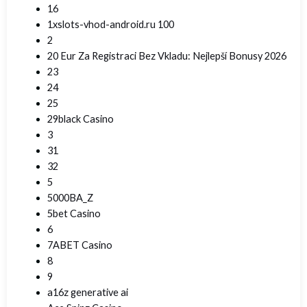
16
1xslots-vhod-android.ru 100
2
20 Eur Za Registraci Bez Vkladu: Nejlepší Bonusy 2026
23
24
25
29black Casino
3
31
32
5
5000BA_Z
5bet Casino
6
7ABET Casino
8
9
a16z generative ai