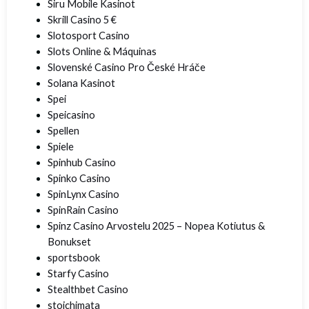
Siru Mobile Kasinot
Skrill Casino 5 €
Slotosport Casino
Slots Online & Máquinas
Slovenské Casino Pro České Hráče
Solana Kasinot
Spei
Speicasino
Spellen
Spiele
Spinhub Casino
Spinko Casino
SpinLynx Casino
SpinRain Casino
Spinz Casino Arvostelu 2025 – Nopea Kotiutus &
Bonukset
sportsbook
Starfy Casino
Stealthbet Casino
stoichimata