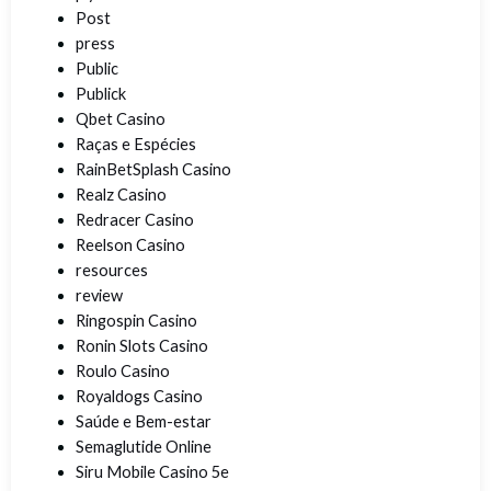
Post
press
Public
Publick
Qbet Casino
Raças e Espécies
RainBetSplash Casino
Realz Casino
Redracer Casino
Reelson Casino
resources
review
Ringospin Casino
Ronin Slots Casino
Roulo Casino
Royaldogs Casino
Saúde e Bem-estar
Semaglutide Online
Siru Mobile Casino 5e