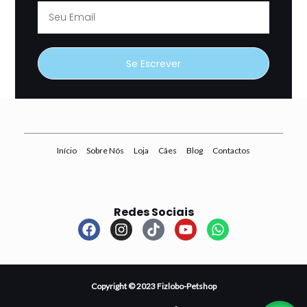
Seu
Email
Se Escrever
Início
Sobre Nós
Loja
Cães
Blog
Contactos
Redes Sociais
F
I
T
Y
W
a
n
i
o
h
c
s
k
u
a
e
t
t
t
t
b
a
o
u
s
Copyright © 2023 Fizlobo-Petshop
o
g
k
b
a
o
r
e
p