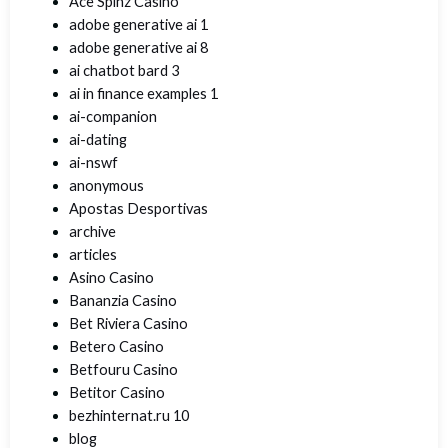
Ace Spinz Casino
adobe generative ai 1
adobe generative ai 8
ai chatbot bard 3
ai in finance examples 1
ai-companion
ai-dating
ai-nswf
anonymous
Apostas Desportivas
archive
articles
Asino Casino
Bananzia Casino
Bet Riviera Casino
Betero Casino
Betfouru Casino
Betitor Casino
bezhinternat.ru 10
blog