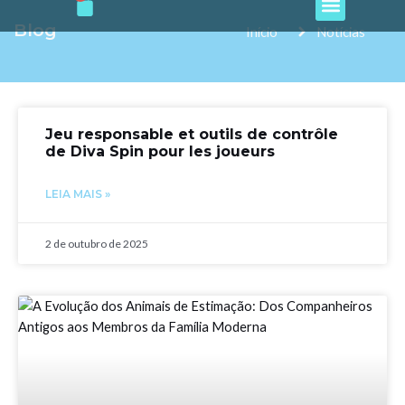
e
t
t
t
t
Ir
b
a
o
u
s
Blog
o
g
k
b
a
para
Início
Notícias
o
r
e
p
o
k
a
p
m
conteúdo
Jeu responsable et outils de contrôle
de Diva Spin pour les joueurs
LEIA MAIS »
2 de outubro de 2025