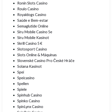
Ronin Slots Casino
Roulo Casino
Royaldogs Casino
Saúde e Bem-estar
Semaglutide Online
Siru Mobile Casino 5e
Siru Mobile Kasinot
Skrill Casino 5 €
Slotosport Casino
Slots Online & Máquinas
Slovenské Casino Pro České Hráče
Solana Kasinot
Spei
Speicasino
Spellen
Spiele
Spinhub Casino
Spinko Casino
SpinLynx Casino