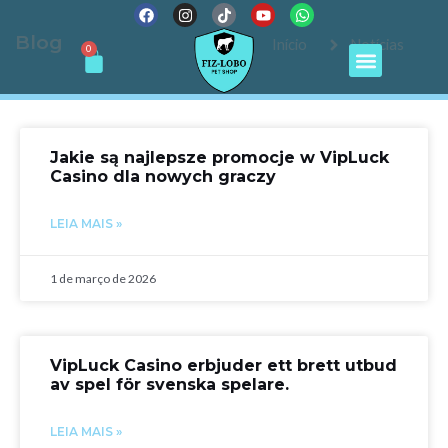
F
I
T
Y
W
Ir
a
n
i
o
h
para
c
s
k
u
a
Blog
Menu
Início
Notícias
Cart
0
e
t
t
t
t
o
b
a
o
u
s
conteúdo
o
g
k
b
a
o
r
e
p
k
a
p
m
Jakie są najlepsze promocje w VipLuck
Casino dla nowych graczy
LEIA MAIS »
1 de março de 2026
VipLuck Casino erbjuder ett brett utbud
av spel för svenska spelare.
LEIA MAIS »