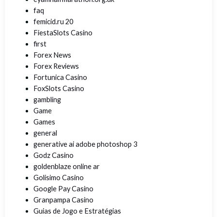
faq
femicid.ru 20
FiestaSlots Casino
first
Forex News
Forex Reviews
Fortunica Casino
FoxSlots Casino
gambling
Game
Games
general
generative ai adobe photoshop 3
Godz Casino
goldenblaze online ar
Golisimo Casino
Google Pay Casino
Granpampa Casino
Guias de Jogo e Estratégias