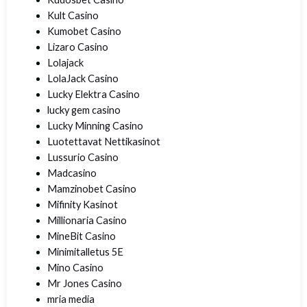
Kult Casino
Kumobet Casino
Lizaro Casino
Lolajack
LolaJack Casino
Lucky Elektra Casino
lucky gem casino
Lucky Minning Casino
Luotettavat Nettikasinot
Lussurio Casino
Madcasino
Mamzinobet Casino
Mifinity Kasinot
Millionaria Casino
MineBit Casino
Minimitalletus 5E
Mino Casino
Mr Jones Casino
mria media