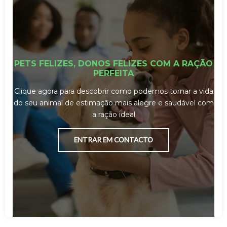
PETS FELIZES, DONOS FELIZES COM A RAÇÃO
PERFEITA
Clique agora para descobrir como podemos tornar a vida
do seu animal de estimação mais alegre e saudável com
a ração ideal
ENTRAR EM CONTACTO