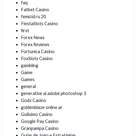
faq
Fatbet Casino
femicid.ru 20
FiestaSlots Casino
first
Forex News
Forex Reviews
Fortunica Casino
FoxSlots Casino
gambling
Game
Games
general
generative ai adobe photoshop 3
Godz Casino
goldenblaze online ar
Golisimo Casino
Google Pay Casino
Granpampa Casino
Guias de Jogo e Estratégias