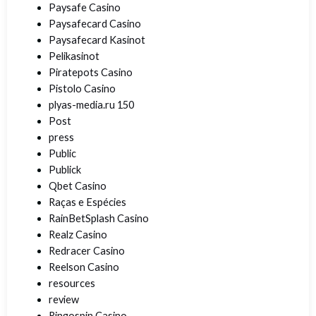
Paysafe Casino
Paysafecard Casino
Paysafecard Kasinot
Pelikasinot
Piratepots Casino
Pistolo Casino
plyas-media.ru 150
Post
press
Public
Publick
Qbet Casino
Raças e Espécies
RainBetSplash Casino
Realz Casino
Redracer Casino
Reelson Casino
resources
review
Ringospin Casino