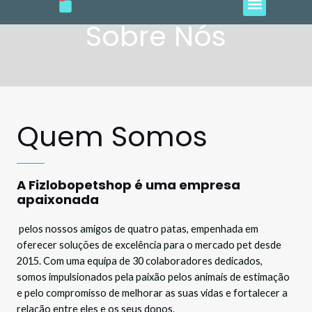
e
t
t
t
t
Ir
b
a
o
u
s
o
g
k
b
a
Sobre Nós
para
o
r
e
p
o
k
a
p
m
conteúdo
Quem Somos
A Fizlobopetshop é uma empresa
apaixonada
pelos nossos amigos de quatro patas, empenhada em
oferecer soluções de excelência para o mercado pet desde
2015. Com uma equipa de 30 colaboradores dedicados,
somos impulsionados pela paixão pelos animais de estimação
e pelo compromisso de melhorar as suas vidas e fortalecer a
relação entre eles e os seus donos.