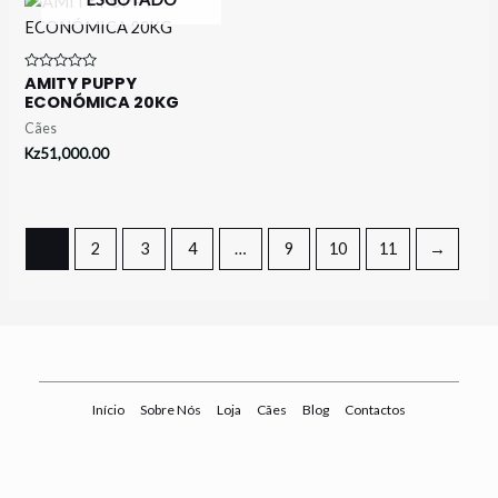
AMITY PUPPY
Avaliação
0
ECONÓMICA 20KG
de
5
Cães
Kz
51,000.00
1
2
3
4
…
9
10
11
→
Início
Sobre Nós
Loja
Cães
Blog
Contactos