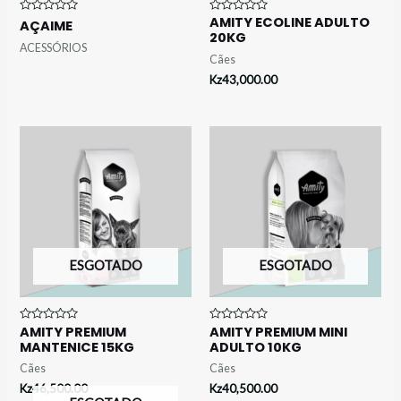
AMITY ECOLINE ADULTO
Avaliação
Avaliação
AÇAIME
0
0
20KG
de
de
ACESSÓRIOS
5
5
Cães
Kz
43,000.00
ESGOTADO
ESGOTADO
AMITY PREMIUM
AMITY PREMIUM MINI
Avaliação
Avaliação
0
0
MANTENICE 15KG
ADULTO 10KG
de
de
5
5
Cães
Cães
Kz
46,500.00
Kz
40,500.00