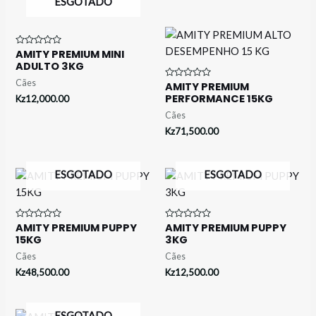
ESGOTADO
AMITY PREMIUM MINI
Avaliação
0
ADULTO 3KG
de
5
Cães
AMITY PREMIUM
Avaliação
0
PERFORMANCE 15KG
Kz
12,000.00
de
5
Cães
Kz
71,500.00
ESGOTADO
ESGOTADO
AMITY PREMIUM PUPPY
AMITY PREMIUM PUPPY
Avaliação
Avaliação
0
0
15KG
3KG
de
de
5
5
Cães
Cães
Kz
48,500.00
Kz
12,500.00
ESGOTADO