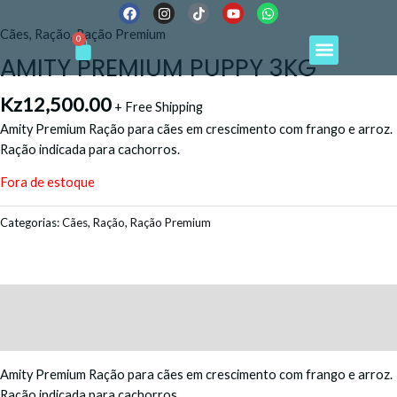
F
I
T
Y
W
Ir
a
n
i
o
h
para
Menu
c
s
k
u
a
Cães
,
Ração
,
Ração Premium
Cart
0
e
t
t
t
t
o
AMITY PREMIUM PUPPY 3KG
b
a
o
u
s
conteúdo
o
g
k
b
a
o
r
e
p
k
a
p
Kz
12,500.00
+ Free Shipping
m
Amity Premium Ração para cães em crescimento com frango e arroz.
Ração indicada para cachorros.
Fora de estoque
Categorias:
Cães
,
Ração
,
Ração Premium
Descrição
Avaliações (0)
Amity Premium Ração para cães em crescimento com frango e arroz.
Ração indicada para cachorros.