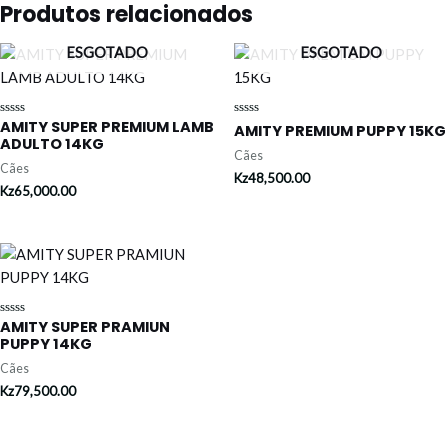
Produtos relacionados
ESGOTADO
ESGOTADO
AMITY SUPER PREMIUM LAMB
Avaliação
Avaliação
AMITY PREMIUM PUPPY 15KG
0
0
ADULTO 14KG
de
de
Cães
5
5
Cães
Kz
48,500.00
Kz
65,000.00
AMITY SUPER PRAMIUN
Avaliação
0
PUPPY 14KG
de
5
Cães
Kz
79,500.00