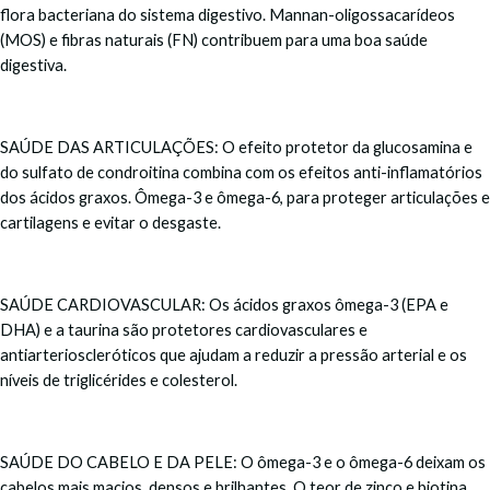
flora bacteriana do sistema digestivo. Mannan-oligossacarídeos
(MOS) e fibras naturais (FN) contribuem para uma boa saúde
digestiva.
SAÚDE DAS ARTICULAÇÕES: O efeito protetor da glucosamina e
do sulfato de condroitina combina com os efeitos anti-inflamatórios
dos ácidos graxos. Ômega-3 e ômega-6, para proteger articulações e
cartilagens e evitar o desgaste.
SAÚDE CARDIOVASCULAR: Os ácidos graxos ômega-3 (EPA e
DHA) e a taurina são protetores cardiovasculares e
antiarterioscleróticos que ajudam a reduzir a pressão arterial e os
níveis de triglicérides e colesterol.
SAÚDE DO CABELO E DA PELE: O ômega-3 e o ômega-6 deixam os
cabelos mais macios, densos e brilhantes. O teor de zinco e biotina