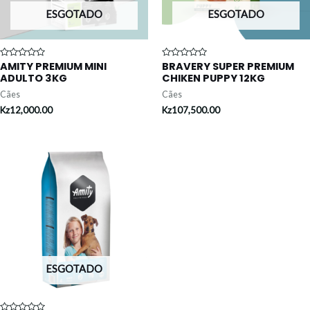
ESGOTADO
ESGOTADO
AMITY PREMIUM MINI
BRAVERY SUPER PREMIUM
Avaliação
Avaliação
0
0
ADULTO 3KG
CHIKEN PUPPY 12KG
de
de
5
5
Cães
Cães
Kz
12,000.00
Kz
107,500.00
ESGOTADO