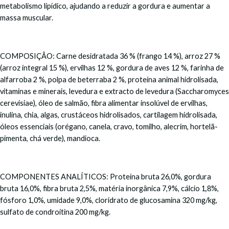
metabolismo lipídico, ajudando a reduzir a gordura e aumentar a
massa muscular.
COMPOSIÇÃO: Carne desidratada 36 % (frango 14 %), arroz 27 %
(arroz integral 15 %), ervilhas 12 %, gordura de aves 12 %, farinha de
alfarroba 2 %, polpa de beterraba 2 %, proteína animal hidrolisada,
vitaminas e minerais, levedura e extracto de levedura (Saccharomyces
cerevisiae), óleo de salmão, fibra alimentar insolúvel de ervilhas,
inulina, chia, algas, crustáceos hidrolisados, cartilagem hidrolisada,
óleos essenciais (orégano, canela, cravo, tomilho, alecrim, hortelã-
pimenta, chá verde), mandioca.
COMPONENTES ANALÍTICOS: Proteína bruta 26,0%, gordura
bruta 16,0%, fibra bruta 2,5%, matéria inorgânica 7,9%, cálcio 1,8%,
fósforo 1,0%, umidade 9,0%, cloridrato de glucosamina 320 mg/kg,
sulfato de condroitina 200 mg/kg.