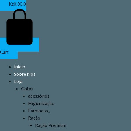
Ir
Kz
0.00
0
para
o
conteúdo
Cart
Início
Sobre Nós
Loja
Gatos
acessórios
Higienização
Fármacos,,
Ração
Ração Premium