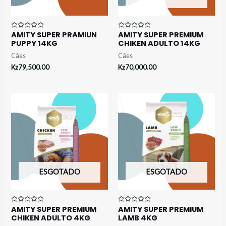
AMITY SUPER PRAMIUN
AMITY SUPER PREMIUM
Avaliação
Avaliação
0
0
PUPPY 14KG
CHIKEN ADULTO 14KG
de
de
5
5
Cães
Cães
Kz
79,500.00
Kz
70,000.00
ESGOTADO
ESGOTADO
AMITY SUPER PREMIUM
AMITY SUPER PREMIUM
Avaliação
Avaliação
0
0
CHIKEN ADULTO 4KG
LAMB 4KG
de
de