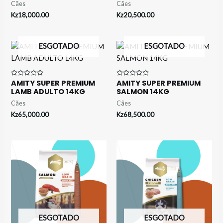
5
5
Cães
Cães
Kz
18,000.00
Kz
20,500.00
ESGOTADO
ESGOTADO
AMITY SUPER PREMIUM
AMITY SUPER PREMIUM
Avaliação
Avaliação
0
0
LAMB ADULTO 14KG
SALMON 14KG
de
de
5
5
Cães
Cães
Kz
65,000.00
Kz
68,500.00
ESGOTADO
ESGOTADO