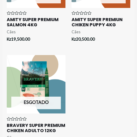
AMITY SUPER PREMIUM
AMITY SUPER PREMIUN
Avaliação
Avaliação
0
0
SALMON 4KG
CHIKEN PUPPY 4KG
de
de
5
5
Cães
Cães
Kz
19,500.00
Kz
20,500.00
ESGOTADO
BRAVERY SUPER PREMIUM
Avaliação
0
CHIKEN ADULTO 12KG
de
5