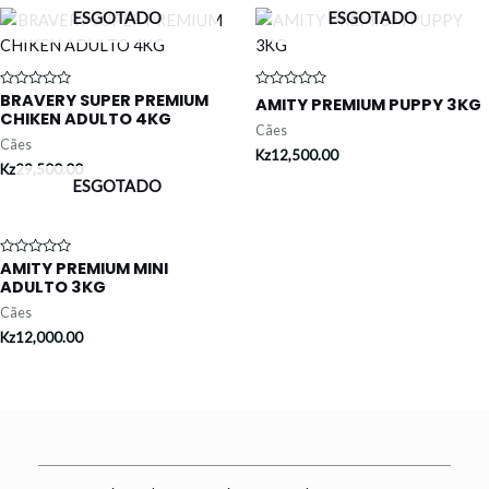
ESGOTADO
ESGOTADO
BRAVERY SUPER PREMIUM
Avaliação
Avaliação
AMITY PREMIUM PUPPY 3KG
0
0
CHIKEN ADULTO 4KG
de
de
Cães
5
5
Cães
Kz
12,500.00
Kz
29,500.00
ESGOTADO
AMITY PREMIUM MINI
Avaliação
0
ADULTO 3KG
de
5
Cães
Kz
12,000.00