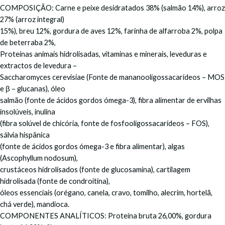
COMPOSIÇÃO: Carne e peixe desidratados 38% (salmão 14%), arroz
27% (arroz integral)
15%), breu 12%, gordura de aves 12%, farinha de alfarroba 2%, polpa
de beterraba 2%,
Proteínas animais hidrolisadas, vitaminas e minerais, leveduras e
extractos de levedura –
Saccharomyces cerevisiae (Fonte de mananooligossacarídeos – MOS
e β – glucanas), óleo
salmão (fonte de ácidos gordos ómega-3), fibra alimentar de ervilhas
insolúveis, inulina
(fibra solúvel de chicória, fonte de fosfooligossacarídeos – FOS),
sálvia hispânica
(fonte de ácidos gordos ómega-3 e fibra alimentar), algas
(Ascophyllum nodosum),
crustáceos hidrolisados (fonte de glucosamina), cartilagem
hidrolisada (fonte de condroitina),
óleos essenciais (orégano, canela, cravo, tomilho, alecrim, hortelã,
chá verde), mandioca.
COMPONENTES ANALÍTICOS: Proteína bruta 26,00%, gordura