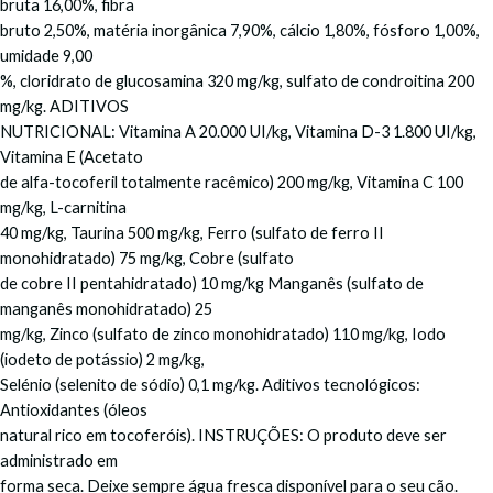
bruta 16,00%, fibra
bruto 2,50%, matéria inorgânica 7,90%, cálcio 1,80%, fósforo 1,00%,
umidade 9,00
%, cloridrato de glucosamina 320 mg/kg, sulfato de condroitina 200
mg/kg. ADITIVOS
NUTRICIONAL: Vitamina A 20.000 UI/kg, Vitamina D-3 1.800 UI/kg,
Vitamina E (Acetato
de alfa-tocoferil totalmente racêmico) 200 mg/kg, Vitamina C 100
mg/kg, L-carnitina
40 mg/kg, Taurina 500 mg/kg, Ferro (sulfato de ferro II
monohidratado) 75 mg/kg, Cobre (sulfato
de cobre II pentahidratado) 10 mg/kg Manganês (sulfato de
manganês monohidratado) 25
mg/kg, Zinco (sulfato de zinco monohidratado) 110 mg/kg, Iodo
(iodeto de potássio) 2 mg/kg,
Selénio (selenito de sódio) 0,1 mg/kg. Aditivos tecnológicos:
Antioxidantes (óleos
natural rico em tocoferóis). INSTRUÇÕES: O produto deve ser
administrado em
forma seca. Deixe sempre água fresca disponível para o seu cão.