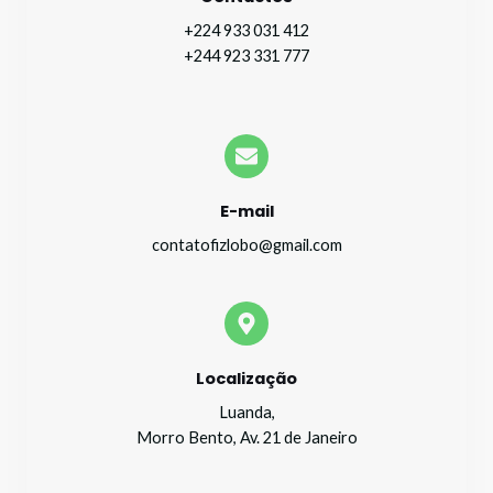
+224 933 031 412
+244 923 331 777
E-mail
contatofizlobo@gmail.com
Localização
Luanda,
Morro Bento, Av. 21 de Janeiro