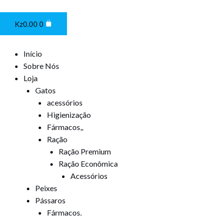
Ir
Cart
para
Kz
0.00
0
o
conteúdo
Início
Sobre Nós
Loja
Gatos
acessórios
Higienização
Fármacos,,
Ração
Ração Premium
Ração Econômica
Acessórios
Peixes
Pássaros
Fármacos.