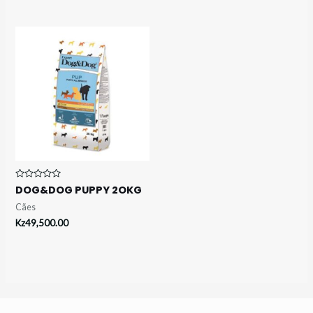
Avaliação
DOG&DOG PUPPY 2OKG
0
de
Cães
5
Kz
49,500.00