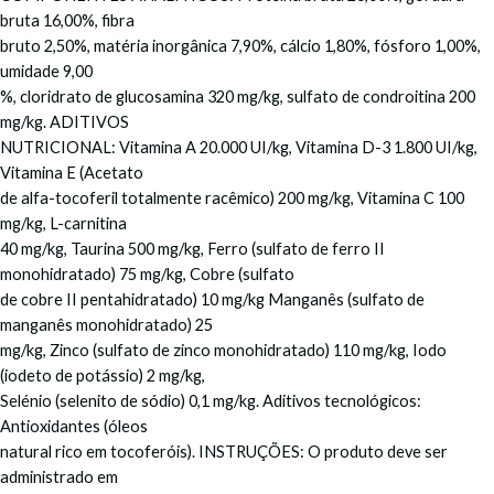
bruta 16,00%, fibra
bruto 2,50%, matéria inorgânica 7,90%, cálcio 1,80%, fósforo 1,00%,
umidade 9,00
%, cloridrato de glucosamina 320 mg/kg, sulfato de condroitina 200
mg/kg. ADITIVOS
NUTRICIONAL: Vitamina A 20.000 UI/kg, Vitamina D-3 1.800 UI/kg,
Vitamina E (Acetato
de alfa-tocoferil totalmente racêmico) 200 mg/kg, Vitamina C 100
mg/kg, L-carnitina
40 mg/kg, Taurina 500 mg/kg, Ferro (sulfato de ferro II
monohidratado) 75 mg/kg, Cobre (sulfato
de cobre II pentahidratado) 10 mg/kg Manganês (sulfato de
manganês monohidratado) 25
mg/kg, Zinco (sulfato de zinco monohidratado) 110 mg/kg, Iodo
(iodeto de potássio) 2 mg/kg,
Selénio (selenito de sódio) 0,1 mg/kg. Aditivos tecnológicos:
Antioxidantes (óleos
natural rico em tocoferóis). INSTRUÇÕES: O produto deve ser
administrado em