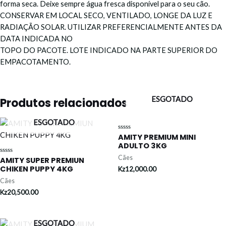
forma seca. Deixe sempre água fresca disponível para o seu cão.
CONSERVAR EM LOCAL SECO, VENTILADO, LONGE DA LUZ E
RADIAÇÃO SOLAR. UTILIZAR PREFERENCIALMENTE ANTES DA
DATA INDICADA NO
TOPO DO PACOTE. LOTE INDICADO NA PARTE SUPERIOR DO
EMPACOTAMENTO.
ESGOTADO
Produtos relacionados
ESGOTADO
AMITY PREMIUM MINI
Avaliação
0
ADULTO 3KG
de
5
Cães
AMITY SUPER PREMIUN
Avaliação
0
CHIKEN PUPPY 4KG
Kz
12,000.00
de
5
Cães
Kz
20,500.00
ESGOTADO