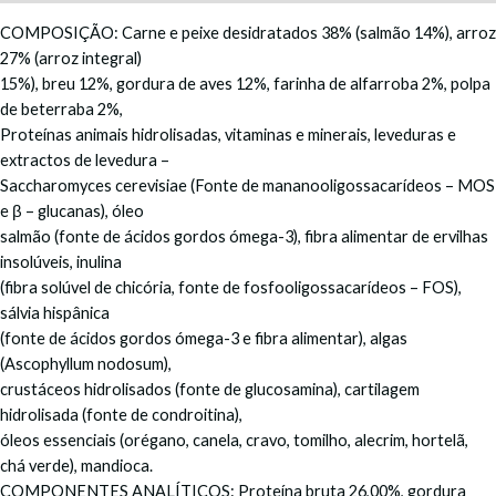
COMPOSIÇÃO: Carne e peixe desidratados 38% (salmão 14%), arroz
27% (arroz integral)
15%), breu 12%, gordura de aves 12%, farinha de alfarroba 2%, polpa
de beterraba 2%,
Proteínas animais hidrolisadas, vitaminas e minerais, leveduras e
extractos de levedura –
Saccharomyces cerevisiae (Fonte de mananooligossacarídeos – MOS
e β – glucanas), óleo
salmão (fonte de ácidos gordos ómega-3), fibra alimentar de ervilhas
insolúveis, inulina
(fibra solúvel de chicória, fonte de fosfooligossacarídeos – FOS),
sálvia hispânica
(fonte de ácidos gordos ómega-3 e fibra alimentar), algas
(Ascophyllum nodosum),
crustáceos hidrolisados (fonte de glucosamina), cartilagem
hidrolisada (fonte de condroitina),
óleos essenciais (orégano, canela, cravo, tomilho, alecrim, hortelã,
chá verde), mandioca.
COMPONENTES ANALÍTICOS: Proteína bruta 26,00%, gordura