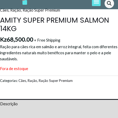
e
t
t
t
t
Ir
b
a
o
u
s
o
g
k
b
a
para
Cães
,
Ração
,
Ração Super Premium
o
r
e
p
o
k
a
p
AMITY SUPER PREMIUM SALMON
m
conteúdo
14KG
Kz
68,500.00
+ Free Shipping
Ração para cães rica em salmão e arroz integral, feita com diferentes
ingredientes naturais muito benéficos para manter o pelo e a pele
saudáveis.
Fora de estoque
Categorias:
Cães
,
Ração
,
Ração Super Premium
Descrição
Avaliações (0)