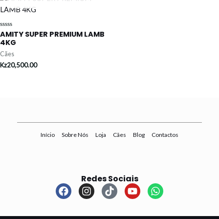
AMITY SUPER PREMIUM LAMB
Avaliação
0
4KG
de
5
Cães
Kz
20,500.00
Início
Sobre Nós
Loja
Cães
Blog
Contactos
Redes Sociais
F
I
T
Y
W
a
n
i
o
h
c
s
k
u
a
e
t
t
t
t