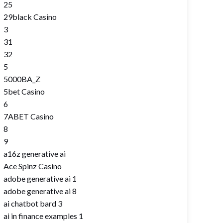
25
29black Casino
3
31
32
5
5000BA_Z
5bet Casino
6
7ABET Casino
8
9
a16z generative ai
Ace Spinz Casino
adobe generative ai 1
adobe generative ai 8
ai chatbot bard 3
ai in finance examples 1