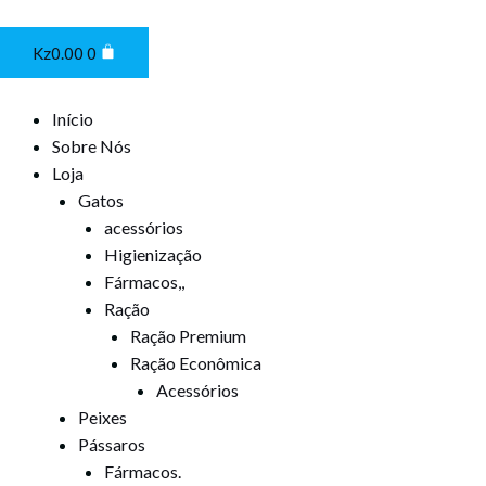
Ir
Cart
para
Kz
0.00
0
o
conteúdo
Início
Sobre Nós
Loja
Gatos
acessórios
Higienização
Fármacos,,
Ração
Ração Premium
Ração Econômica
Acessórios
Peixes
Pássaros
Fármacos.