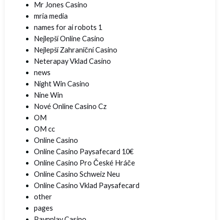
Mr Jones Casino
mria media
names for ai robots 1
Nejlepší Online Casino
Nejlepší Zahraniční Casino
Neterapay Vklad Casino
news
Night Win Casino
Nine Win
Nové Online Casino Cz
OM
OM cc
Online Casino
Online Casino Paysafecard 10€
Online Casino Pro České Hráče
Online Casino Schweiz Neu
Online Casino Vklad Paysafecard
other
pages
Paynplay Casino