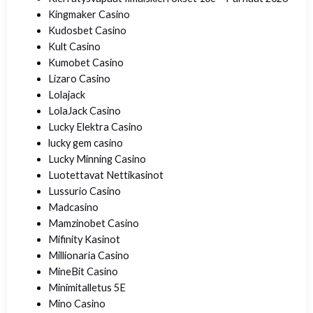
Kingmaker Casino
Kudosbet Casino
Kult Casino
Kumobet Casino
Lizaro Casino
Lolajack
LolaJack Casino
Lucky Elektra Casino
lucky gem casino
Lucky Minning Casino
Luotettavat Nettikasinot
Lussurio Casino
Madcasino
Mamzinobet Casino
Mifinity Kasinot
Millionaria Casino
MineBit Casino
Minimitalletus 5E
Mino Casino