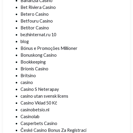
Bananzia Casino
Bet Riviera Casino
Betero Casino
Betfouru Casino
Betitor Casino
bezhinternat.ru 10
blog
Bónus e Promoções Millioner
Bonuskong Casino
Bookkeeping
Brionis Casino
Britsino
casino
Casino S Neterapay
casino utan svensk licens
Casino Vklad 50 Kč
casinobetsio.nl
Casinolab
Casperbets Casino
České Casino Bonus Za Registraci