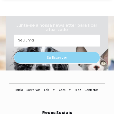
Junte-se à nossa newsletter para ficar
atualizado
Seu
Email
Se Escrever
Início
Sobre Nós
Loja
Cães
Blog
Contactos
Redes Sociais