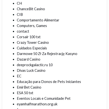
CH
ChanceBit Casino
CIB
Comportamento Alimentar
Computers, Games
contact
Corsair 100 txt
Crazy Tower Сasino
Cuidados Especiais
Darmowe 50 Zł Za Rejestrację Kasyno
Dazard Casino
deeprockgalactic.ru 10
Divas Luck Casino
EC
Educação para Donos de Pets Iniciantes
EmirBet Casino
ESA 50 txt
Eventos Locais e Comunidade Pet
eyamhalfmarathon.org.uk