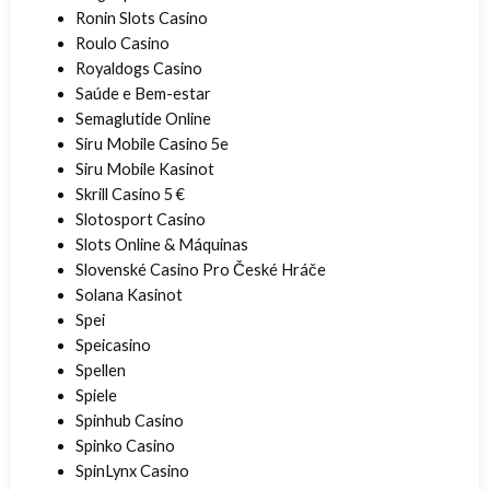
Ronin Slots Casino
Roulo Casino
Royaldogs Casino
Saúde e Bem-estar
Semaglutide Online
Siru Mobile Casino 5e
Siru Mobile Kasinot
Skrill Casino 5 €
Slotosport Casino
Slots Online & Máquinas
Slovenské Casino Pro České Hráče
Solana Kasinot
Spei
Speicasino
Spellen
Spiele
Spinhub Casino
Spinko Casino
SpinLynx Casino