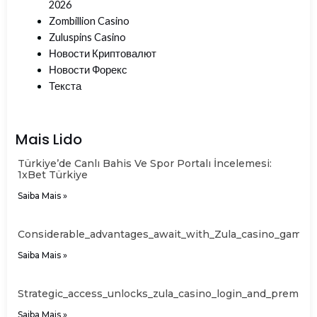
2026
Zombillion Casino
Zuluspins Casino
Новости Криптовалют
Новости Форекс
Текста
Mais Lido
Türkiye’de Canlı Bahis Ve Spor Portalı İncelemesi:
1xBet Türkiye
Saiba Mais »
Considerable_advantages_await_with_Zula_casino_gaming
Saiba Mais »
Strategic_access_unlocks_zula_casino_login_and_premiu
Saiba Mais »