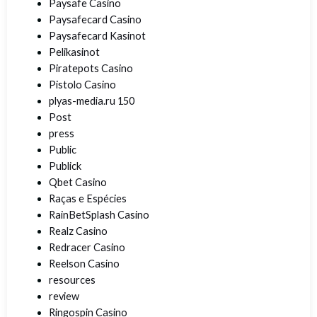
Paysafe Casino
Paysafecard Casino
Paysafecard Kasinot
Pelikasinot
Piratepots Casino
Pistolo Casino
plyas-media.ru 150
Post
press
Public
Publick
Qbet Casino
Raças e Espécies
RainBetSplash Casino
Realz Casino
Redracer Casino
Reelson Casino
resources
review
Ringospin Casino