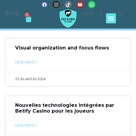
F
I
T
Y
W
Ir
a
n
i
o
h
para
c
s
k
u
a
Blog
Menu
Início
Notícias
Cart
0
e
t
t
t
t
o
b
a
o
u
s
conteúdo
o
g
k
b
a
o
r
e
p
k
a
p
m
Visual organization and focus flows
LEIA MAIS »
22 de abril de 2026
Nouvelles technologies intégrées par
Betify Casino pour les joueurs
LEIA MAIS »