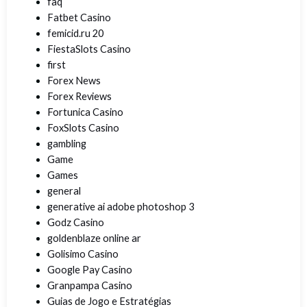
faq
Fatbet Casino
femicid.ru 20
FiestaSlots Casino
first
Forex News
Forex Reviews
Fortunica Casino
FoxSlots Casino
gambling
Game
Games
general
generative ai adobe photoshop 3
Godz Casino
goldenblaze online ar
Golisimo Casino
Google Pay Casino
Granpampa Casino
Guias de Jogo e Estratégias