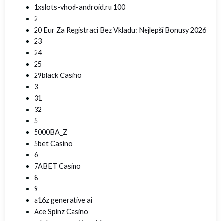
1xslots-vhod-android.ru 100
2
20 Eur Za Registraci Bez Vkladu: Nejlepší Bonusy 2026
23
24
25
29black Casino
3
31
32
5
5000BA_Z
5bet Casino
6
7ABET Casino
8
9
a16z generative ai
Ace Spinz Casino