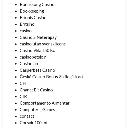
Bonuskong Casino
Bookkeeping
Brionis Casino
Britsino
casino
Casino S Neterapay
casino utan svensk licens
Casino Vklad 50 Kč
casinobetsio.nl
Casinolab
Casperbets Casino
České Casino Bonus Za Registraci
CH
ChanceBit Casino
CIB
Comportamento Alimentar
Computers, Games
contact
Corsair 100 txt