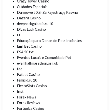
Crazy Tower Сasino
Cuidados Especiais
Darmowe 50 Zł Za Rejestrację Kasyno
Dazard Casino
deeprockgalactic.ru 10
Divas Luck Casino
EC
Educação para Donos de Pets Iniciantes
EmirBet Casino
ESA 50 txt
Eventos Locais e Comunidade Pet
eyamhalfmarathon.org.uk
faq
Fatbet Casino
femicid.ru 20
FiestaSlots Casino
first
Forex News
Forex Reviews
Fortunica Casino