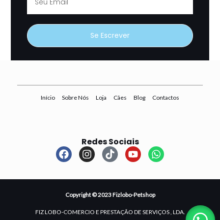
Email
Se Escrever
Início
Sobre Nós
Loja
Cães
Blog
Contactos
Redes Sociais
F
I
T
Y
W
a
n
i
o
h
c
s
k
u
a
e
t
t
t
t
b
a
o
u
s
Copyright © 2023 Fizlobo-Petshop
o
g
k
b
a
o
r
e
p
FIZ LOBO-COMERCIO E PRESTAÇÃO DE SERVIÇOS , LDA.
k
a
p