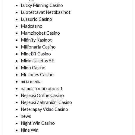
Lucky Minning Casino
Luotettavat Nettikasinot
Lussurio Casino
Madcasino
Mamzinobet Casino
Mifinity Kasinot
Millionaria Casino
MineBit Casino
Minimitalletus 5E
Mino Casino
Mr Jones Casino
mria media
names for ai robots 1
Nejlepší Online Casino
Nejlepší Zahraniční Casino
Neterapay Vklad Casino
news
Night Win Casino
Nine Win