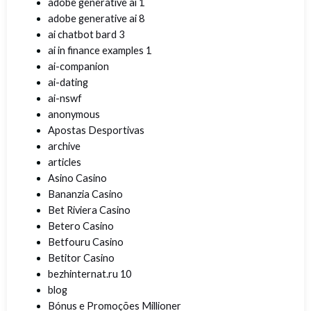
adobe generative ai 1
adobe generative ai 8
ai chatbot bard 3
ai in finance examples 1
ai-companion
ai-dating
ai-nswf
anonymous
Apostas Desportivas
archive
articles
Asino Casino
Bananzia Casino
Bet Riviera Casino
Betero Casino
Betfouru Casino
Betitor Casino
bezhinternat.ru 10
blog
Bónus e Promoções Millioner