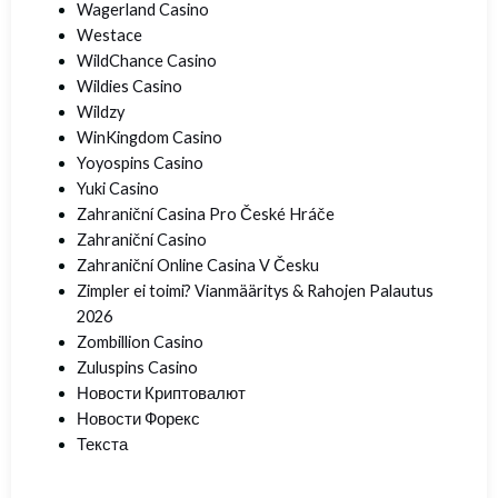
Wagerland Casino
Westace
WildChance Casino
Wildies Casino
Wildzy
WinKingdom Casino
Yoyospins Casino
Yuki Casino
Zahraniční Casina Pro České Hráče
Zahraniční Casino
Zahraniční Online Casina V Česku
Zimpler ei toimi? Vianmääritys & Rahojen Palautus
2026
Zombillion Casino
Zuluspins Casino
Новости Криптовалют
Новости Форекс
Текста