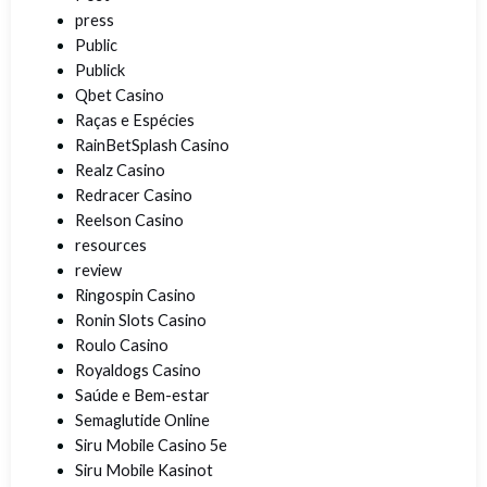
press
Public
Publick
Qbet Casino
Raças e Espécies
RainBetSplash Casino
Realz Casino
Redracer Casino
Reelson Casino
resources
review
Ringospin Casino
Ronin Slots Casino
Roulo Casino
Royaldogs Casino
Saúde e Bem-estar
Semaglutide Online
Siru Mobile Casino 5e
Siru Mobile Kasinot