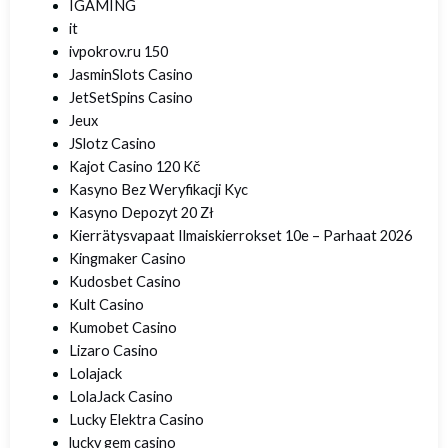
IGAMING
it
ivpokrov.ru 150
JasminSlots Casino
JetSetSpins Casino
Jeux
JSlotz Casino
Kajot Casino 120 Kč
Kasyno Bez Weryfikacji Kyc
Kasyno Depozyt 20 Zł
Kierrätysvapaat Ilmaiskierrokset 10e – Parhaat 2026
Kingmaker Casino
Kudosbet Casino
Kult Casino
Kumobet Casino
Lizaro Casino
Lolajack
LolaJack Casino
Lucky Elektra Casino
lucky gem casino