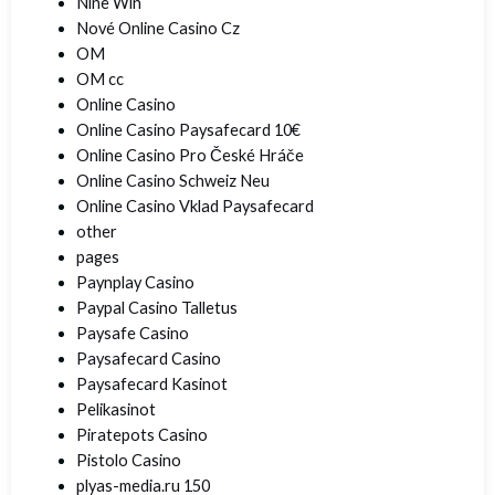
Nine Win
Nové Online Casino Cz
OM
OM cc
Online Casino
Online Casino Paysafecard 10€
Online Casino Pro České Hráče
Online Casino Schweiz Neu
Online Casino Vklad Paysafecard
other
pages
Paynplay Casino
Paypal Casino Talletus
Paysafe Casino
Paysafecard Casino
Paysafecard Kasinot
Pelikasinot
Piratepots Casino
Pistolo Casino
plyas-media.ru 150