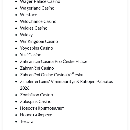
Wager Palace Casino
Wagerland Casino
Westace
WildChance Casino
Wildies Casino
Wildzy
WinKingdom Casino
Yoyospins Casino
Yuki Casino
Zahraniční Casina Pro České Hráče
Zahraniční Casino
Zahraniční Online Casina V Česku
Zimpler ei toimi? Vianmääritys & Rahojen Palautus
2026
Zombillion Casino
Zuluspins Casino
Новости Криптовалют
Новости Форекс
Текста