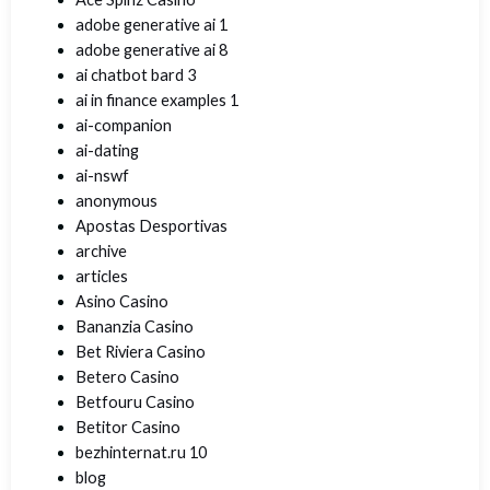
adobe generative ai 1
adobe generative ai 8
ai chatbot bard 3
ai in finance examples 1
ai-companion
ai-dating
ai-nswf
anonymous
Apostas Desportivas
archive
articles
Asino Casino
Bananzia Casino
Bet Riviera Casino
Betero Casino
Betfouru Casino
Betitor Casino
bezhinternat.ru 10
blog