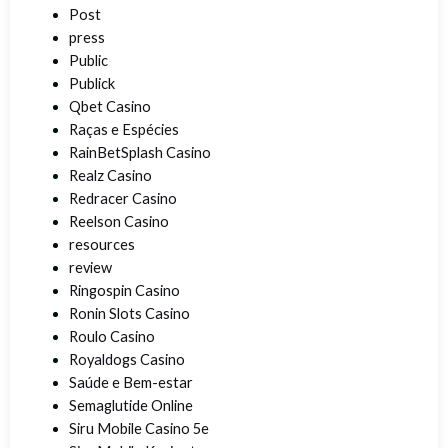
Post
press
Public
Publick
Qbet Casino
Raças e Espécies
RainBetSplash Casino
Realz Casino
Redracer Casino
Reelson Casino
resources
review
Ringospin Casino
Ronin Slots Casino
Roulo Casino
Royaldogs Casino
Saúde e Bem-estar
Semaglutide Online
Siru Mobile Casino 5e