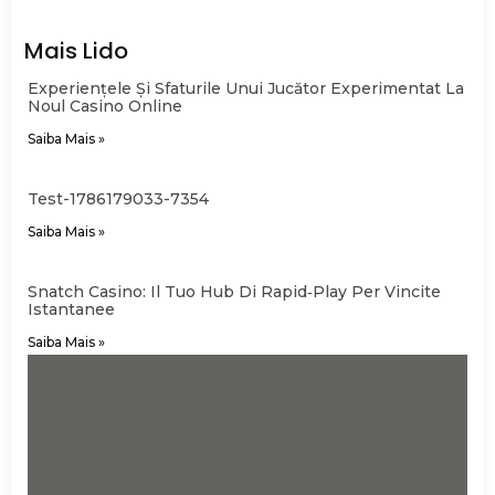
Mais Lido
Experiențele Și Sfaturile Unui Jucător Experimentat La
Noul Casino Online
Saiba Mais »
Test-1786179033-7354
Saiba Mais »
Snatch Casino: Il Tuo Hub Di Rapid‑Play Per Vincite
Istantanee
Saiba Mais »