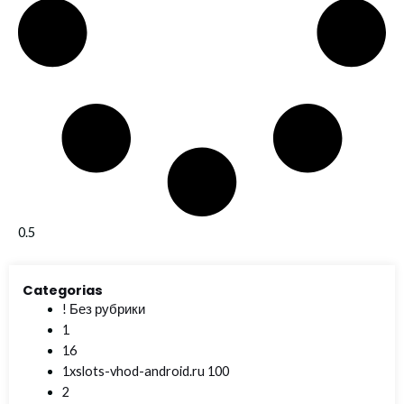
Categorias
! Без рубрики
1
16
1xslots-vhod-android.ru 100
2