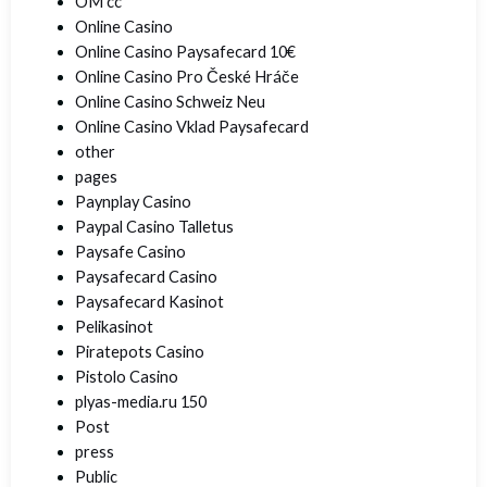
OM cc
Online Casino
Online Casino Paysafecard 10€
Online Casino Pro České Hráče
Online Casino Schweiz Neu
Online Casino Vklad Paysafecard
other
pages
Paynplay Casino
Paypal Casino Talletus
Paysafe Casino
Paysafecard Casino
Paysafecard Kasinot
Pelikasinot
Piratepots Casino
Pistolo Casino
plyas-media.ru 150
Post
press
Public