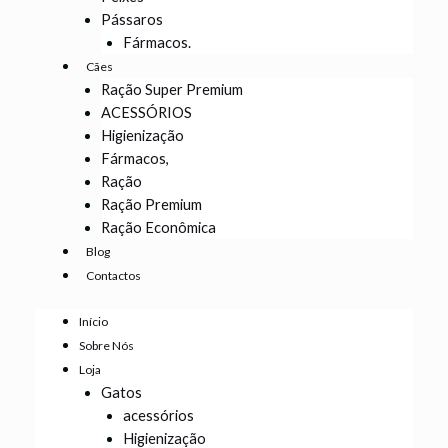
Pássaros
Fármacos.
Cães
Ração Super Premium
ACESSÓRIOS
Higienização
Fármacos,
Ração
Ração Premium
Ração Econômica
Blog
Contactos
Início
Sobre Nós
Loja
Gatos
acessórios
Higienização