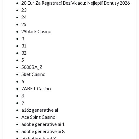
20 Eur Za Registraci Bez Vkladu: Nejlepší Bonusy 2026
23
24
25
29black Casino
3
31
32
5
5000BA_Z
5bet Casino
6
7ABET Casino
8
9
a16z generative ai
Ace Spinz Casino
adobe generative ai 1
adobe generative ai 8
ai chatbot bard 3