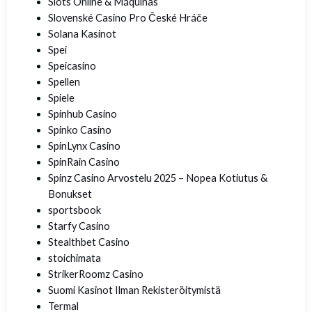
Slots Online & Máquinas
Slovenské Casino Pro České Hráče
Solana Kasinot
Spei
Speicasino
Spellen
Spiele
Spinhub Casino
Spinko Casino
SpinLynx Casino
SpinRain Casino
Spinz Casino Arvostelu 2025 – Nopea Kotiutus &
Bonukset
sportsbook
Starfy Casino
Stealthbet Casino
stoichimata
StrikerRoomz Casino
Suomi Kasinot Ilman Rekisteröitymistä
Termal