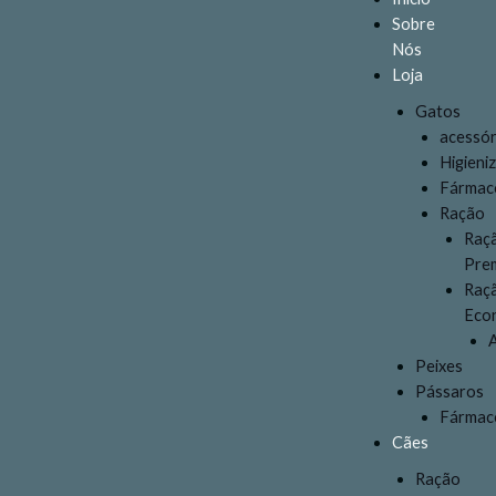
e
t
t
t
t
Ir
b
a
o
u
s
Sobre
o
g
k
b
a
para
Nós
o
r
e
p
o
k
a
p
Loja
m
conteúdo
Gatos
acessór
Higieni
Fármaco
Ração
Raç
Pre
Raç
Eco
Peixes
Pássaros
Fármac
Cães
Ração