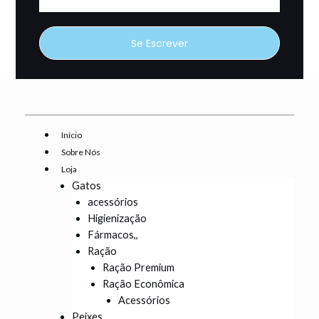
Email
Se Escrever
Início
Sobre Nós
Loja
Gatos
acessórios
Higienização
Fármacos,,
Ração
Ração Premium
Ração Econômica
Acessórios
Peixes