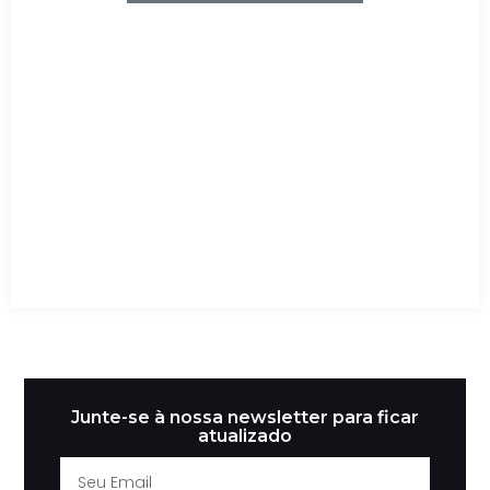
Junte-se à nossa newsletter para ficar
atualizado
Seu