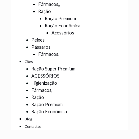
Fármacos,,
Ração
Ração Premium
Ração Econômica
Acessórios
Peixes
Pássaros
Fármacos.
Cães
Ração Super Premium
ACESSÓRIOS
Higienização
Fármacos,
Ração
Ração Premium
Ração Econômica
Blog
Contactos