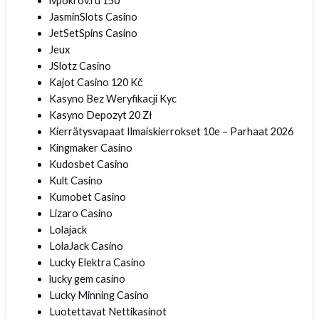
ivpokrov.ru 150
JasminSlots Casino
JetSetSpins Casino
Jeux
JSlotz Casino
Kajot Casino 120 Kč
Kasyno Bez Weryfikacji Kyc
Kasyno Depozyt 20 Zł
Kierrätysvapaat Ilmaiskierrokset 10e – Parhaat 2026
Kingmaker Casino
Kudosbet Casino
Kult Casino
Kumobet Casino
Lizaro Casino
Lolajack
LolaJack Casino
Lucky Elektra Casino
lucky gem casino
Lucky Minning Casino
Luotettavat Nettikasinot