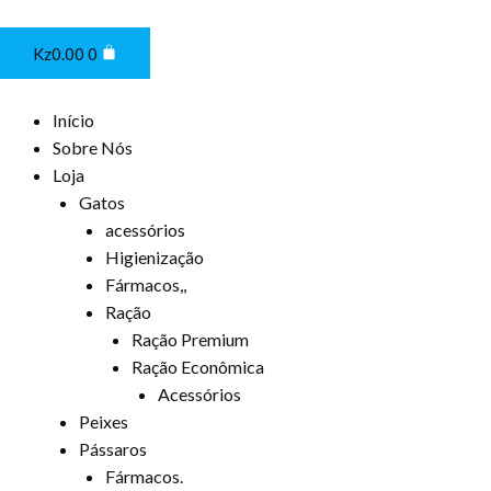
Ir
Cart
para
Kz
0.00
0
o
conteúdo
Início
Sobre Nós
Loja
Gatos
acessórios
Higienização
Fármacos,,
Ração
Ração Premium
Ração Econômica
Acessórios
Peixes
Pássaros
Fármacos.