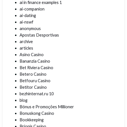
ai in finance examples 1
ai-companion
ai-dating
ai-nswf
anonymous
Apostas Desportivas
archive
articles
Asino Casino
Bananzia Casino
Bet Riviera Casino
Betero Casino
Betfouru Casino
Betitor Casino
bezhinternat.ru 10
blog
Bónus e Promoções Millioner
Bonuskong Casino
Bookkeeping
Brionis Casino