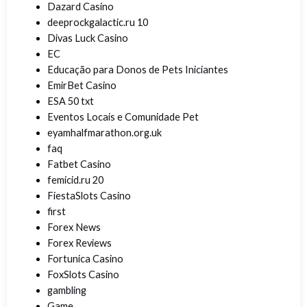
Dazard Casino
deeprockgalactic.ru 10
Divas Luck Casino
EC
Educação para Donos de Pets Iniciantes
EmirBet Casino
ESA 50 txt
Eventos Locais e Comunidade Pet
eyamhalfmarathon.org.uk
faq
Fatbet Casino
femicid.ru 20
FiestaSlots Casino
first
Forex News
Forex Reviews
Fortunica Casino
FoxSlots Casino
gambling
Game