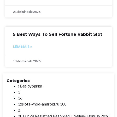
21 de julho de 2026
5 Best Ways To Sell Fortune Rabbit Slot
LEIA MAIS »
13 de maio de 2026
Categorias
! Без рубрики
1
16
1xslots-vhod-android.ru 100
2
20 Eur Za Registraci Bez Vkladu: Nejlepší Bonusy 2026