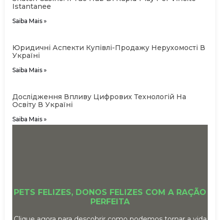
Istantanee
Saiba Mais »
Юридичні Аспекти Купівлі-Продажу Нерухомості В
Україні
Saiba Mais »
Дослідження Впливу Цифрових Технологій На
Освіту В Україні
Saiba Mais »
PETS FELIZES, DONOS FELIZES COM A RAÇÃO
PERFEITA
Clique agora para descobrir como podemos tornar a vida