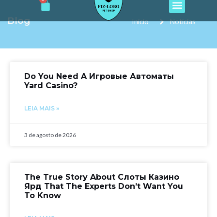
Cart
e
t
t
t
t
Ir
b
a
o
u
s
o
g
k
b
a
para
Blog
Início
Notícias
o
r
e
p
o
k
a
p
m
conteúdo
Do You Need A Игровые Автоматы
Yard Casino?
LEIA MAIS »
3 de agosto de 2026
The True Story About Слоты Казино
Ярд That The Experts Don’t Want You
To Know