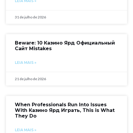
LEIA MAIS »
31 de julho de 2026
Beware: 10 Казино Ярд Официальный
Сайт Mistakes
LEIA MAIS »
21 de julho de 2026
When Professionals Run Into Issues
With Казино Ярд Играть, This is What
They Do
LEIA MAIS »