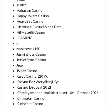
guides
Hahaspin Casino
Happy Jokers Casino
HeavyBet Casino
História e Evolução dos Pets
HitMate88 Casino
IGAMING
it
ivpokrov.ru 150
JasminSlots Casino
JetSetSpins Casino
Jeux
JSlotz Casino
Kajot Casino 120 Kč
Kasyno Bez Weryfikacji Kyc
Kasyno Depozyt 20 Zł
Kierrätysvapaat Ilmaiskierrokset 10e – Parhaat 2026
Kingmaker Casino
Kudosbet Casino