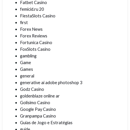
Fatbet Casino
femicid.ru 20
FiestaSlots Casino
first
Forex News
Forex Reviews
Fortunica Casino
FoxSlots Casino
gambling
Game
Games
general
generative ai adobe photoshop 3
Godz Casino
goldenblaze online ar
Golisimo Casino
Google Pay Casino
Granpampa Casino
Guias de Jogo e Estratégias
guide