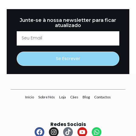
Junte-se à nossa newsletter para ficar
atualizado
Seu
Email
Se Escrever
Início
Sobre Nós
Loja
Cães
Blog
Contactos
Redes Sociais
F
I
T
Y
W
a
n
i
o
h