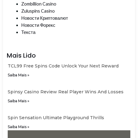
Zombillion Casino
Zuluspins Casino
Новости Криптовалют
Новости Форекс
Текста
Mais Lido
TCL99 Free Spins Code Unlock Your Next Reward
Saiba Mais »
Spinsy Casino Review Real Player Wins And Losses
Saiba Mais »
Spin Sensation Ultimate Playground Thrills
Saiba Mais »