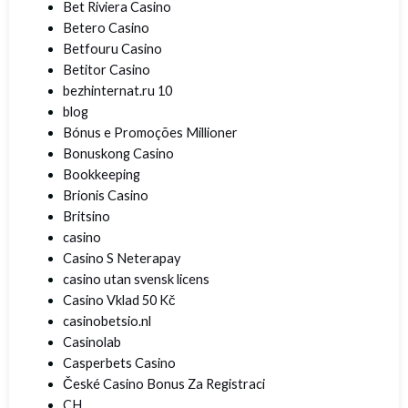
Bet Riviera Casino
Betero Casino
Betfouru Casino
Betitor Casino
bezhinternat.ru 10
blog
Bónus e Promoções Millioner
Bonuskong Casino
Bookkeeping
Brionis Casino
Britsino
casino
Casino S Neterapay
casino utan svensk licens
Casino Vklad 50 Kč
casinobetsio.nl
Casinolab
Casperbets Casino
České Casino Bonus Za Registraci
CH