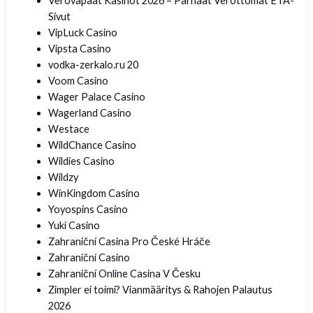
Verovapaat Kasinot 2026 – Parhaat Verottomat ETA-
Sivut
VipLuck Casino
Vipsta Casino
vodka-zerkalo.ru 20
Voom Casino
Wager Palace Casino
Wagerland Casino
Westace
WildChance Casino
Wildies Casino
Wildzy
WinKingdom Casino
Yoyospins Casino
Yuki Casino
Zahraniční Casina Pro České Hráče
Zahraniční Casino
Zahraniční Online Casina V Česku
Zimpler ei toimi? Vianmääritys & Rahojen Palautus
2026