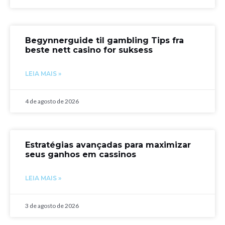
Begynnerguide til gambling Tips fra
beste nett casino for suksess
LEIA MAIS »
4 de agosto de 2026
Estratégias avançadas para maximizar
seus ganhos em cassinos
LEIA MAIS »
3 de agosto de 2026