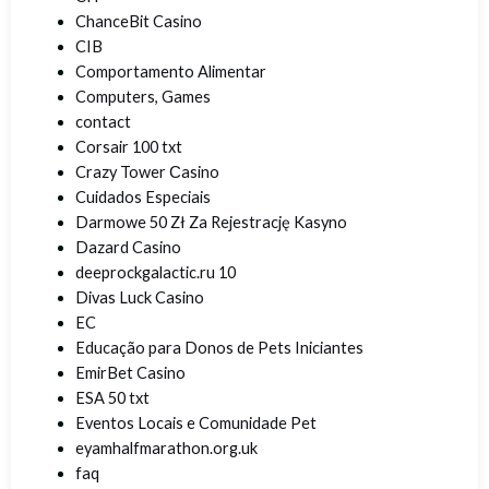
ChanceBit Casino
CIB
Comportamento Alimentar
Computers, Games
contact
Corsair 100 txt
Crazy Tower Сasino
Cuidados Especiais
Darmowe 50 Zł Za Rejestrację Kasyno
Dazard Casino
deeprockgalactic.ru 10
Divas Luck Casino
EC
Educação para Donos de Pets Iniciantes
EmirBet Casino
ESA 50 txt
Eventos Locais e Comunidade Pet
eyamhalfmarathon.org.uk
faq