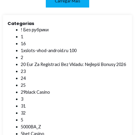
Carregar Mais
Categorias
! Без рубрики
1
16
1xslots-vhod-android.ru 100
2
20 Eur Za Registraci Bez Vkladu: Nejlepší Bonusy 2026
23
24
25
29black Casino
3
31
32
5
5000BA_Z
5bet Casino