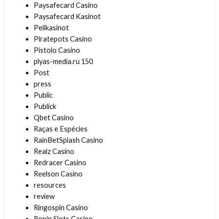
Paysafecard Casino
Paysafecard Kasinot
Pelikasinot
Piratepots Casino
Pistolo Casino
plyas-media.ru 150
Post
press
Public
Publick
Qbet Casino
Raças e Espécies
RainBetSplash Casino
Realz Casino
Redracer Casino
Reelson Casino
resources
review
Ringospin Casino
Ronin Slots Casino