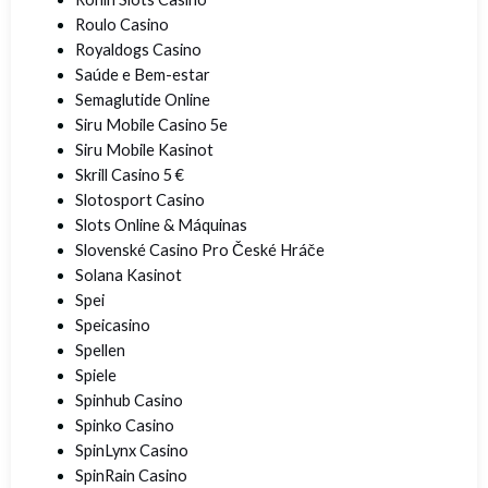
Roulo Casino
Royaldogs Casino
Saúde e Bem-estar
Semaglutide Online
Siru Mobile Casino 5e
Siru Mobile Kasinot
Skrill Casino 5 €
Slotosport Casino
Slots Online & Máquinas
Slovenské Casino Pro České Hráče
Solana Kasinot
Spei
Speicasino
Spellen
Spiele
Spinhub Casino
Spinko Casino
SpinLynx Casino
SpinRain Casino