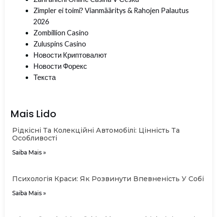
Zimpler ei toimi? Vianmääritys & Rahojen Palautus
2026
Zombillion Casino
Zuluspins Casino
Новости Криптовалют
Новости Форекс
Текста
Mais Lido
Рідкісні Та Колекційні Автомобілі: Цінність Та
Особливості
Saiba Mais »
Психологія Краси: Як Розвинути Впевненість У Собі
Saiba Mais »