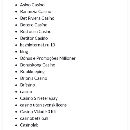
Asino Casino
Bananzia Casino
Bet Riviera Casino
Betero Casino
Betfouru Casino
Betitor Casino
bezhinternat.ru 10
blog
Bónus e Promoções Millioner
Bonuskong Casino
Bookkeeping
Brionis Casino
Britsino
casino
Casino S Neterapay
casino utan svensk licens
Casino Vklad 50 Kč
casinobetsio.nl
Casinolab