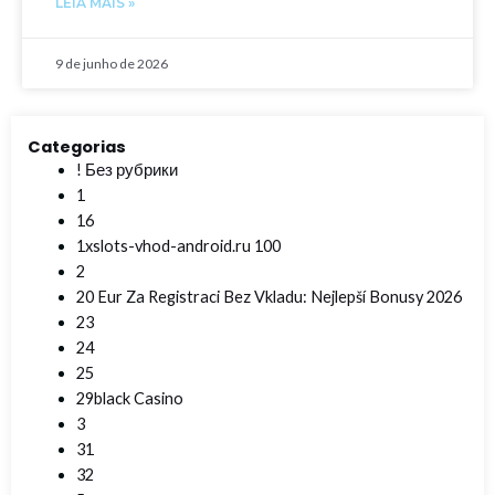
LEIA MAIS »
9 de junho de 2026
Categorias
! Без рубрики
1
16
1xslots-vhod-android.ru 100
2
20 Eur Za Registraci Bez Vkladu: Nejlepší Bonusy 2026
23
24
25
29black Casino
3
31
32