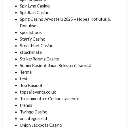
SpinLynx Casino
SpinRain Casino
Spinz Casino Arvostelu 2025 – Nopea Kotiutus &
Bonukset
sportsbook
Starfy Casino
Stealthbet Casino
stoichimata
StrikerRoomz Casino
Suomi Kasinot Ilman Rekisteröitymistä
Termal
test
Top Kasinot
topsailevents.co.uk
Treinamento e Comportamento
trends
Twinqo Casino
uncategorized
Union Jackpots Casino