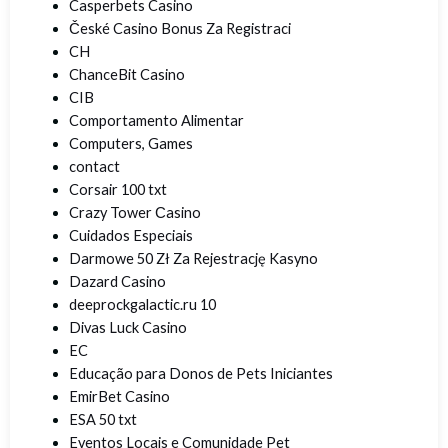
Casperbets Casino
České Casino Bonus Za Registraci
CH
ChanceBit Casino
CIB
Comportamento Alimentar
Computers, Games
contact
Corsair 100 txt
Crazy Tower Сasino
Cuidados Especiais
Darmowe 50 Zł Za Rejestrację Kasyno
Dazard Casino
deeprockgalactic.ru 10
Divas Luck Casino
EC
Educação para Donos de Pets Iniciantes
EmirBet Casino
ESA 50 txt
Eventos Locais e Comunidade Pet