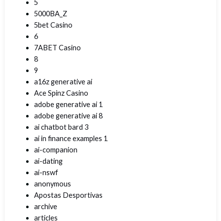
5
5000BA_Z
5bet Casino
6
7ABET Casino
8
9
a16z generative ai
Ace Spinz Casino
adobe generative ai 1
adobe generative ai 8
ai chatbot bard 3
ai in finance examples 1
ai-companion
ai-dating
ai-nswf
anonymous
Apostas Desportivas
archive
articles