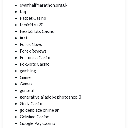
eyamhalfmarathon.org.uk
faq
Fatbet Casino
femicid.ru 20
FiestaSlots Casino
first
Forex News
Forex Reviews
Fortunica Casino
FoxSlots Casino
gambling
Game
Games
general
generative ai adobe photoshop 3
Godz Casino
goldenblaze online ar
Golisimo Casino
Google Pay Casino