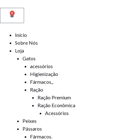
Ir
para
0
Cart
o
conteúdo
Início
Sobre Nós
Loja
Gatos
acessórios
Higienização
Fármacos,,
Ração
Ração Premium
Ração Econômica
Acessórios
Peixes
Pássaros
Fármacos.