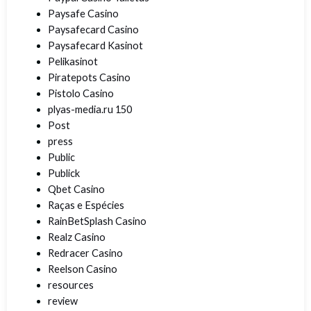
Paysafe Casino
Paysafecard Casino
Paysafecard Kasinot
Pelikasinot
Piratepots Casino
Pistolo Casino
plyas-media.ru 150
Post
press
Public
Publick
Qbet Casino
Raças e Espécies
RainBetSplash Casino
Realz Casino
Redracer Casino
Reelson Casino
resources
review