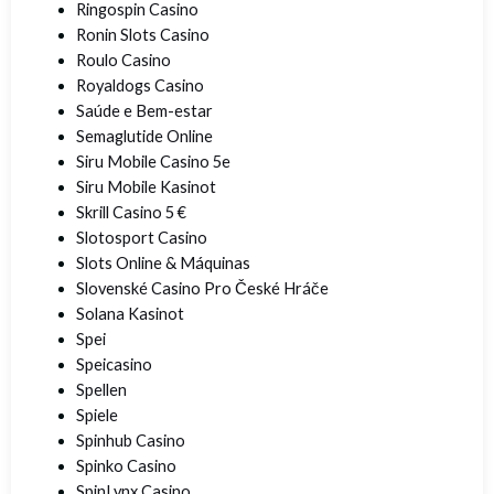
Ringospin Casino
Ronin Slots Casino
Roulo Casino
Royaldogs Casino
Saúde e Bem-estar
Semaglutide Online
Siru Mobile Casino 5e
Siru Mobile Kasinot
Skrill Casino 5 €
Slotosport Casino
Slots Online & Máquinas
Slovenské Casino Pro České Hráče
Solana Kasinot
Spei
Speicasino
Spellen
Spiele
Spinhub Casino
Spinko Casino
SpinLynx Casino