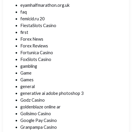
eyamhalfmarathon.org.uk
faq
femicid.ru 20
FiestaSlots Casino
first
Forex News
Forex Reviews
Fortunica Casino
FoxSlots Casino
gambling
Game
Games
general
generative ai adobe photoshop 3
Godz Casino
goldenblaze online ar
Golisimo Casino
Google Pay Casino
Granpampa Casino