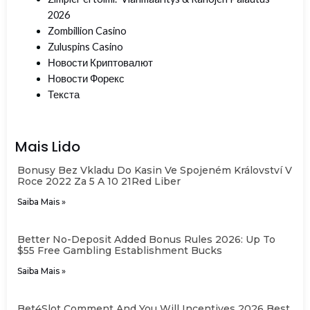
2026
Zombillion Casino
Zuluspins Casino
Новости Криптовалют
Новости Форекс
Текста
Mais Lido
Bonusy Bez Vkladu Do Kasin Ve Spojeném Království V
Roce 2022 Za 5 A 10 21Red Liber
Saiba Mais »
Better No-Deposit Added Bonus Rules 2026: Up To
$55 Free Gambling Establishment Bucks
Saiba Mais »
Bet4Slot Comment And You Will Incentives 2026 Best