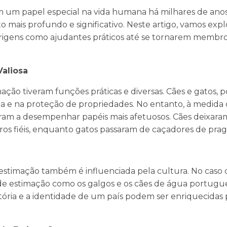
 um papel especial na vida humana há milhares de a
to mais profundo e significativo. Neste artigo, vamos explo
origens como ajudantes práticos até se tornarem membros
aliosa
imação tiveram funções práticas e diversas. Cães e gatos,
aça e na proteção de propriedades. No entanto, à medi
ram a desempenhar papéis mais afetuosos. Cães deixara
s fiéis, enquanto gatos passaram de caçadores de prag
estimação também é influenciada pela cultura. No caso d
s de estimação como os galgos e os cães de água portugu
tória e a identidade de um país podem ser enriquecidas 