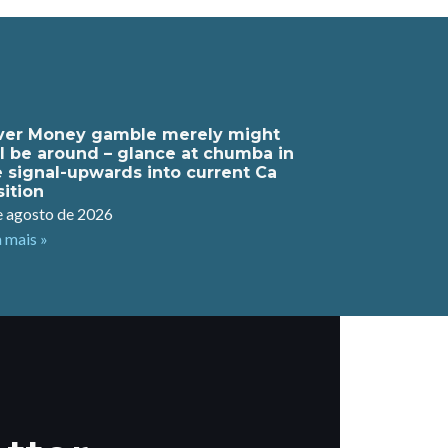
lver Money gamble merely might
ill be around – glance at chumba in
e signal-upwards into current Ca
sition
e agosto de 2026
a mais »