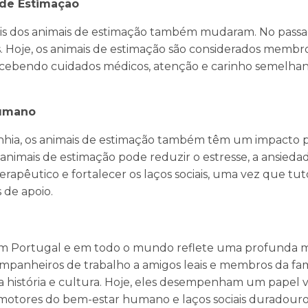
 de Estimação
éis dos animais de estimação também mudaram. No pass
. Hoje, os animais de estimação são considerados membro
 recebendo cuidados médicos, atenção e carinho semel
Humano
nhia, os animais de estimação também têm um impacto p
imais de estimação pode reduzir o estresse, a ansiedad
rapêutico e fortalecer os laços sociais, uma vez que tut
de apoio.
 em Portugal e em todo o mundo reflete uma profunda
companheiros de trabalho a amigos leais e membros da fam
 história e cultura. Hoje, eles desempenham um papel v
otores do bem-estar humano e laços sociais duradouro