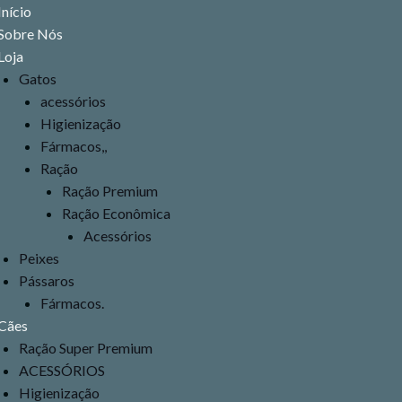
Menu
Início
Sobre Nós
Loja
Gatos
acessórios
Higienização
Fármacos,,
Ração
Ração Premium
Ração Econômica
Acessórios
Peixes
Pássaros
Fármacos.
Cães
Ração Super Premium
ACESSÓRIOS
Higienização