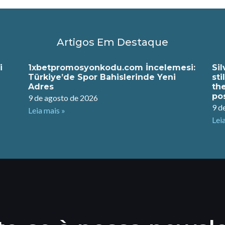
Artigos Em Destaque
i
1xbetpromosyonkodu.com İncelemesi:
Si
Türkiye’de Spor Bahislerinde Yeni
st
Adres
th
po
9 de agosto de 2026
9 d
Leia mais »
Lei