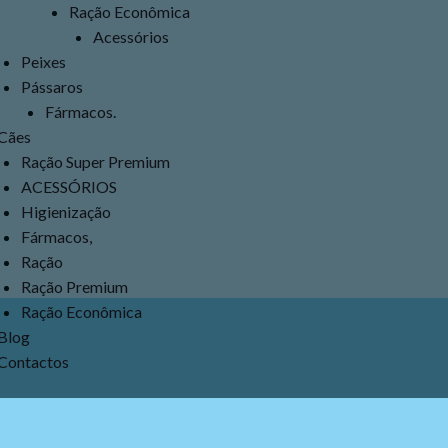
Ração Econômica
Acessórios
Peixes
Pássaros
Fármacos.
Cães
Ração Super Premium
ACESSÓRIOS
Higienização
Fármacos,
Ração
Ração Premium
Ração Econômica
Blog
Contactos