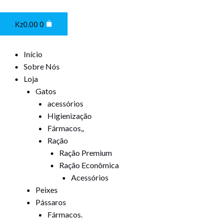
Ir
Cart
para
Kz
0.00
0
o
conteúdo
Início
Sobre Nós
Loja
Gatos
acessórios
Higienização
Fármacos,,
Ração
Ração Premium
Ração Econômica
Acessórios
Peixes
Pássaros
Fármacos.