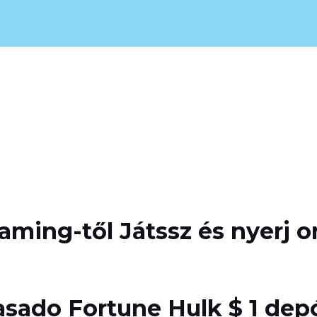
aming-től Játssz és nyerj o
sado Fortune Hulk $ 1 depó