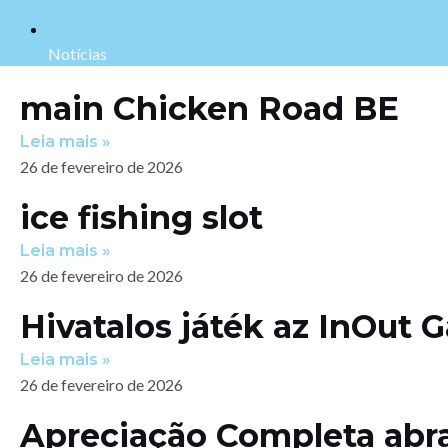
Notícias
main Chicken Road BE
Leia mais »
26 de fevereiro de 2026
ice fishing slot
Leia mais »
26 de fevereiro de 2026
Hivatalos játék az InOut G
Leia mais »
26 de fevereiro de 2026
Apreciação Completa abra