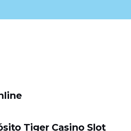
nline
sito Tiger Casino Slot