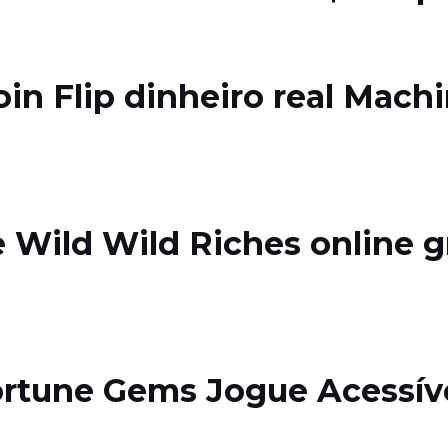
oin Flip dinheiro real Mac
 Wild Wild Riches online g
rtune Gems Jogue Acessíve