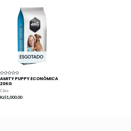
ESGOTADO
AMITY PUPPY ECONÓMICA
Avaliação
0
20KG
de
5
Cães
Kz
51,000.00