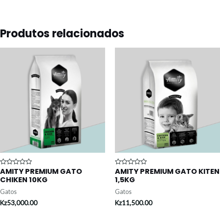
Produtos relacionados
AMITY PREMIUM GATO
AMITY PREMIUM GATO KITEN
Avaliação
Avaliação
0
0
CHIKEN 10KG
1,5KG
de
de
5
5
Gatos
Gatos
Kz
53,000.00
Kz
11,500.00