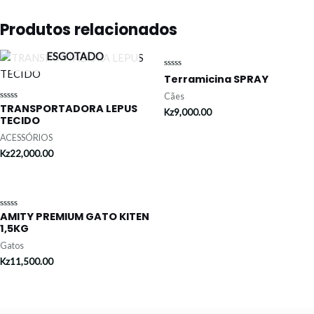
Produtos relacionados
ESGOTADO
Avaliação
Terramicina SPRAY
0
de
Cães
5
TRANSPORTADORA LEPUS
Avaliação
Kz
9,000.00
0
TECIDO
de
5
ACESSÓRIOS
Kz
22,000.00
AMITY PREMIUM GATO KITEN
Avaliação
0
1,5KG
de
5
Gatos
Kz
11,500.00