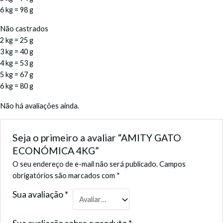
6 kg = 98 g
Não castrados
2 kg = 25 g
3 kg = 40 g
4 kg = 53 g
5 kg = 67 g
6 kg = 80 g
Não há avaliações ainda.
Seja o primeiro a avaliar “AMITY GATO
ECONÓMICA 4KG”
O seu endereço de e-mail não será publicado.
Campos
obrigatórios são marcados com
*
Sua avaliação
*