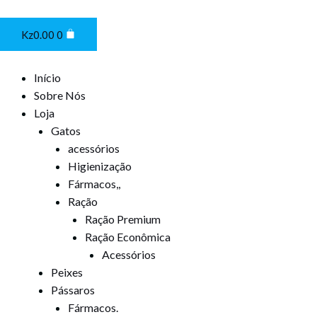
Ir
Cart
para
Kz
0.00
0
o
conteúdo
Início
Sobre Nós
Loja
Gatos
acessórios
Higienização
Fármacos,,
Ração
Ração Premium
Ração Econômica
Acessórios
Peixes
Pássaros
Fármacos.