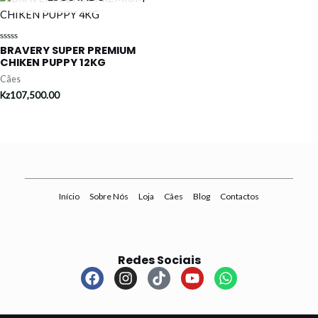
BRAVERY SUPER PREMIUM
Avaliação
0
CHIKEN PUPPY 12KG
de
5
Cães
Kz
107,500.00
Início
Sobre Nós
Loja
Cães
Blog
Contactos
Redes Sociais
F
I
T
Y
W
a
n
i
o
h
c
s
k
u
a
e
t
t
t
t