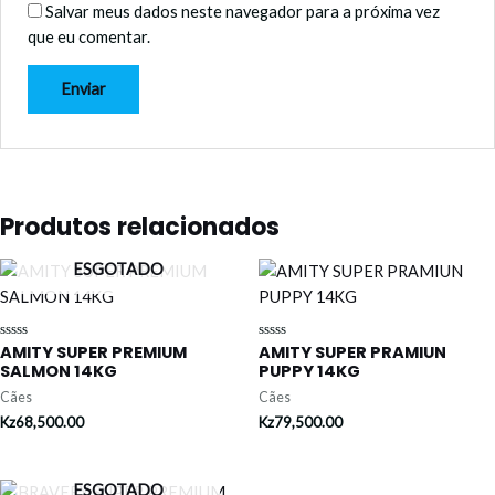
Salvar meus dados neste navegador para a próxima vez
que eu comentar.
Produtos relacionados
ESGOTADO
AMITY SUPER PREMIUM
AMITY SUPER PRAMIUN
Avaliação
Avaliação
0
0
SALMON 14KG
PUPPY 14KG
de
de
5
5
Cães
Cães
Kz
68,500.00
Kz
79,500.00
ESGOTADO