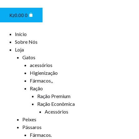
Ir
Cart
para
Kz
0.00
0
o
conteúdo
Início
Sobre Nós
Loja
Gatos
acessórios
Higienização
Fármacos,,
Ração
Ração Premium
Ração Econômica
Acessórios
Peixes
Pássaros
Fármacos.