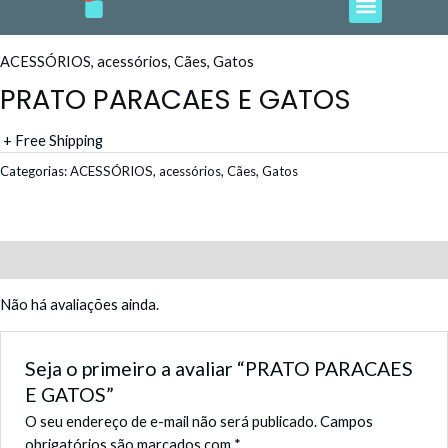
e
t
t
t
t
Ir
b
a
o
u
s
o
g
k
b
a
para
o
r
e
p
o
k
a
p
ACESSÓRIOS
,
acessórios
,
Cães
,
Gatos
m
conteúdo
PRATO PARACAES E GATOS
+ Free Shipping
Categorias:
ACESSÓRIOS
,
acessórios
,
Cães
,
Gatos
Avaliações (0)
Não há avaliações ainda.
Seja o primeiro a avaliar “PRATO PARACAES
E GATOS”
O seu endereço de e-mail não será publicado.
Campos
obrigatórios são marcados com
*