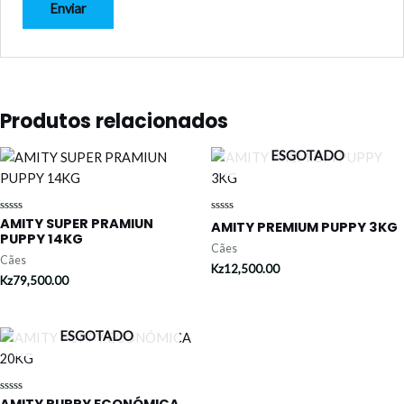
Produtos relacionados
ESGOTADO
AMITY SUPER PRAMIUN
Avaliação
Avaliação
AMITY PREMIUM PUPPY 3KG
0
0
PUPPY 14KG
de
de
Cães
5
5
Cães
Kz
12,500.00
Kz
79,500.00
ESGOTADO
AMITY PUPPY ECONÓMICA
Avaliação