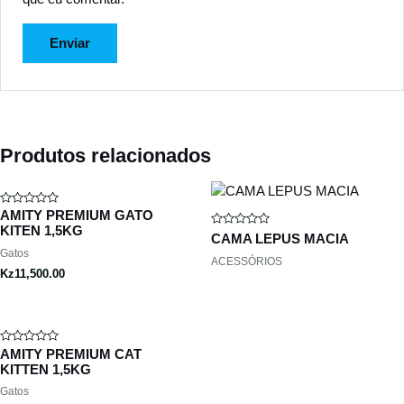
Produtos relacionados
Avaliação
AMITY PREMIUM GATO
0
KITEN 1,5KG
Avaliação
de
CAMA LEPUS MACIA
0
5
Gatos
de
ACESSÓRIOS
5
Kz
11,500.00
Avaliação
AMITY PREMIUM CAT
0
KITTEN 1,5KG
de
5
Gatos