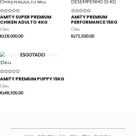
AMITY SUPER PREMIUM
AMITY PREMIUM
Avaliação
Avaliação
0
0
CHIKEN ADULTO 4KG
PERFORMANCE 15KG
de
de
5
5
Cães
Cães
Kz
18,000.00
Kz
71,500.00
ESGOTADO
Avaliação
AMITY PREMIUM PUPPY 15KG
0
de
Cães
5
Kz
48,500.00