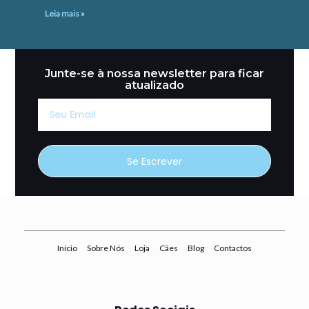
Leia mais »
Junte-se à nossa newsletter para ficar
atualizado
Seu
Email
Se Escrever
Início
Sobre Nós
Loja
Cães
Blog
Contactos