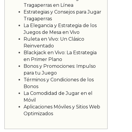
Tragaperras en Línea
Estrategias y Consejos para Jugar
Tragaperras
La Elegancia y Estrategia de los
Juegos de Mesa en Vivo
Ruleta en Vivo: Un Clásico
Reinventado
Blackjack en Vivo: La Estrategia
en Primer Plano
Bonos y Promociones: Impulso
para tu Juego
Términos y Condiciones de los
Bonos
La Comodidad de Jugar en el
Móvil
Aplicaciones Móviles y Sitios Web
Optimizados