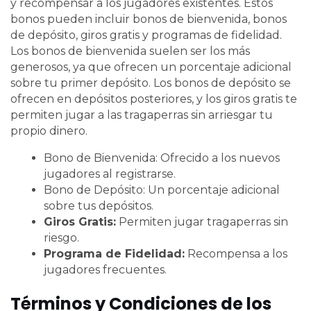
y recompensar a los jugadores existentes. Estos
bonos pueden incluir bonos de bienvenida, bonos
de depósito, giros gratis y programas de fidelidad.
Los bonos de bienvenida suelen ser los más
generosos, ya que ofrecen un porcentaje adicional
sobre tu primer depósito. Los bonos de depósito se
ofrecen en depósitos posteriores, y los giros gratis te
permiten jugar a las tragaperras sin arriesgar tu
propio dinero.
Bono de Bienvenida: Ofrecido a los nuevos
jugadores al registrarse.
Bono de Depósito: Un porcentaje adicional
sobre tus depósitos.
Giros Gratis:
Permiten jugar tragaperras sin
riesgo.
Programa de Fidelidad:
Recompensa a los
jugadores frecuentes.
Términos y Condiciones de los