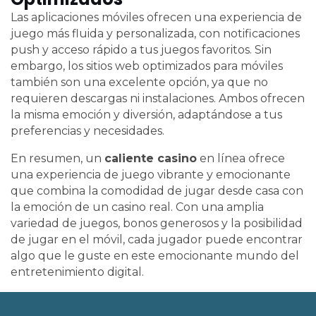
Las aplicaciones móviles ofrecen una experiencia de
juego más fluida y personalizada, con notificaciones
push y acceso rápido a tus juegos favoritos. Sin
embargo, los sitios web optimizados para móviles
también son una excelente opción, ya que no
requieren descargas ni instalaciones. Ambos ofrecen
la misma emoción y diversión, adaptándose a tus
preferencias y necesidades.
En resumen, un
caliente casino
en línea ofrece
una experiencia de juego vibrante y emocionante
que combina la comodidad de jugar desde casa con
la emoción de un casino real. Con una amplia
variedad de juegos, bonos generosos y la posibilidad
de jugar en el móvil, cada jugador puede encontrar
algo que le guste en este emocionante mundo del
entretenimiento digital.