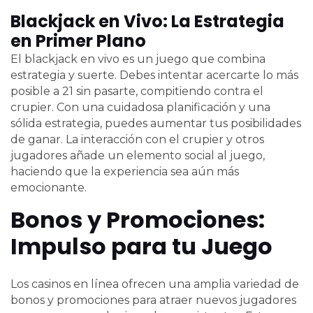
Blackjack en Vivo: La Estrategia
en Primer Plano
El blackjack en vivo es un juego que combina
estrategia y suerte. Debes intentar acercarte lo más
posible a 21 sin pasarte, compitiendo contra el
crupier. Con una cuidadosa planificación y una
sólida estrategia, puedes aumentar tus posibilidades
de ganar. La interacción con el crupier y otros
jugadores añade un elemento social al juego,
haciendo que la experiencia sea aún más
emocionante.
Bonos y Promociones:
Impulso para tu Juego
Los casinos en línea ofrecen una amplia variedad de
bonos y promociones para atraer nuevos jugadores