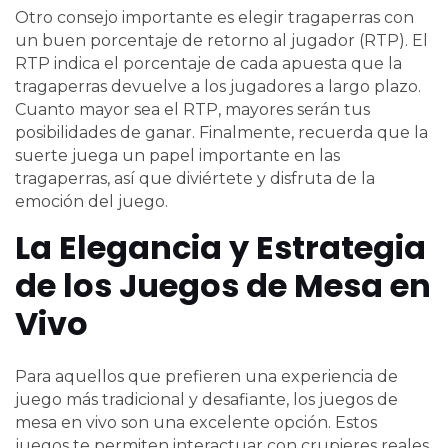
Otro consejo importante es elegir tragaperras con
un buen porcentaje de retorno al jugador (RTP). El
RTP indica el porcentaje de cada apuesta que la
tragaperras devuelve a los jugadores a largo plazo.
Cuanto mayor sea el RTP, mayores serán tus
posibilidades de ganar. Finalmente, recuerda que la
suerte juega un papel importante en las
tragaperras, así que diviértete y disfruta de la
emoción del juego.
La Elegancia y Estrategia
de los Juegos de Mesa en
Vivo
Para aquellos que prefieren una experiencia de
juego más tradicional y desafiante, los juegos de
mesa en vivo son una excelente opción. Estos
juegos te permiten interactuar con crupieres reales