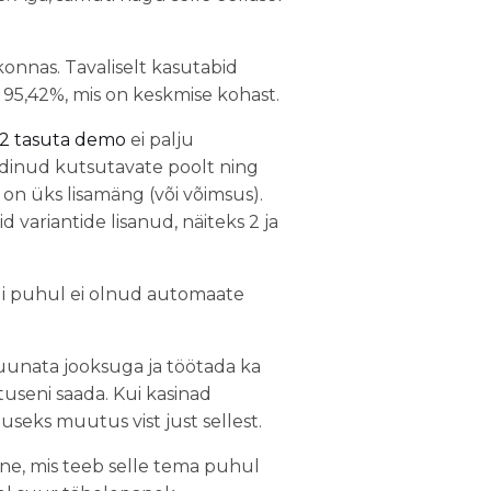
onnas. Tavaliselt kasutabid
95,42%, mis on keskmise kohast.
2 tasuta demo
ei palju
dinud kutsutavate poolt ning
 on üks lisamäng (või võimsus).
 variantide lisanud, näiteks 2 ja
adi puhul ei olnud automaate
uunata jooksuga ja töötada ka
useni saada. Kui kasinad
useks muutus vist just sellest.
ne, mis teeb selle tema puhul