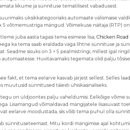
mata liikume ja sünnituse tematilisest vabadusest.
suurimaks üksikkategooriaks automaate välismaise valdk
x 5 võtmemustriga mängud. Võimekuse näitaja (RTP) on 
leme juba aasta tagasi tema esimese lisa,
Chicken Road 
ga ka tema saab eraldada väga lihtne sünnituse ja sün
 Seadme sisuks on 3 × 5 pealmistringi, millest igal ringil
 automaatesse. Huvitavamaks tegemata olid palju tõsiseid
e fakt, et tema eelarve kasvab järjest sellest. Selles la
 muutusid sünnitused täiesti ühiskasinaliseks.
tegu on üldjoontes palju vaheldumisi. Eelkõige võime s
ega. Lisamängud võimaldavad mängijatele lisasuvast toet
vat eelarve moodustada, siis võib tema puhul olla sünnit
b sünnituseteemast. Mitu kordi mängimise ajal kohtumi