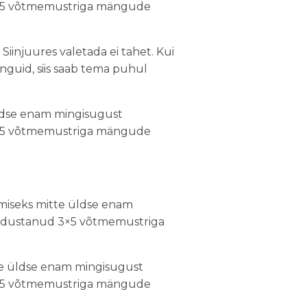
 3×5 võtmemustriga mängude
Siinjuures valetada ei tahet. Kui
guid, siis saab tema puhul
ldse enam mingisugust
 3×5 võtmemustriga mängude
miseks mitte üldse enam
moodustanud 3×5 võtmemustriga
e üldse enam mingisugust
 3×5 võtmemustriga mängude