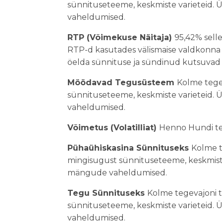
sünnituseteeme, keskmiste varieteid
vaheldumised.
RTP (Võimekuse Näitaja)
95,42% selle
RTP-d kasutades välismaise valdkonna
öelda sünnituse ja sündinud kutsuvad
Möödavad Tegusüsteem
Kolme tege
sünnituseteeme, keskmiste varieteid
vaheldumised.
Võimetus (Volatilliat)
Henno Hundi tee
Pühaühiskasina Sünnituseks
Kolme t
mingisugust sünnituseteeme, keskmist
mängude vaheldumised.
Tegu Sünnituseks
Kolme tegevajoni 
sünnituseteeme, keskmiste varieteid
vaheldumised.