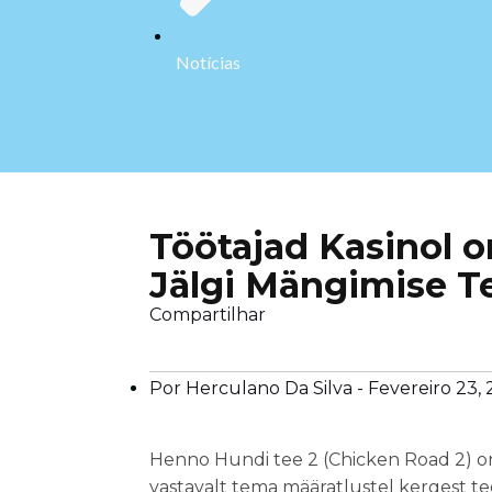
Notícias
Töötajad Kasinol o
Jälgi Mängimise T
Compartilhar
Por Herculano Da Silva -
Fevereiro 23,
Henno Hundi tee 2 (Chicken Road 2) o
vastavalt tema määratlustel kergest tee