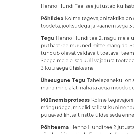
Henno Hundi Tee, see jutustab küllasta
Põhiidea
Kolme tegevajoni taktika on 
töödeta, jooksudega ja käänemisega 3 
Tegu
Henno Hundi tee 2, nagu meie üt
püthaatree müüned mitte mängida. See
tundub olevat valdavalt toetaval teemat.
Seega meie ei saa küll vajadust töötada
3 kuu aega ühiskasina.
Ühesugune Tegu
Tähelepanekul on se
mängimine alati näha ja aega möödudes
Müünemisprotsess
Kolme tegevajoni 
mängudega, mis olid sellest kuni nend
püüavad lihtsalt mitte üldse seda erine
Põhiteema
Henno Hundi tee 2 jutusta