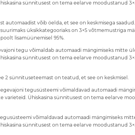
. Ühiskasina sünnitusest on tema eelarve moodustanud
st automaadist võib öelda, et see on keskmisega saadud. 
 suurimaks üksikkategooriaks on 3×5 võtmemustriga män
 poolt lisamüünemisel 95%.
vajoni tegu võimaldab automaadi mängimiseks mitte ü
. Ühiskasina sünnitusest on tema eelarve moodustanud
 2 sünnituseteemast on teatud, et see on keskmisel.
egevajoni tegusüsteemi võimaldavad automaadi mängi
e varieteid. Ühiskasina sünnitusest on tema eelarve 
tegusüsteemi võimaldavad automaadi mängimiseks mitt
. Ühiskasina sünnitusest on tema eelarve moodustanud