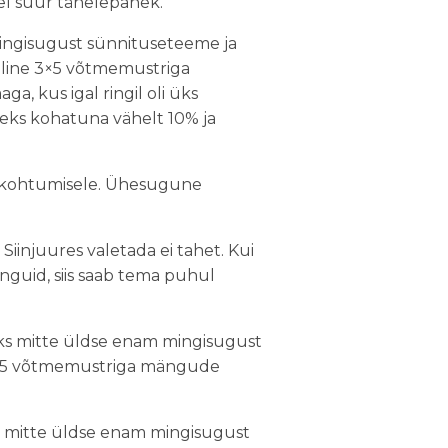
sel suur tähelepanek.
ingisugust sünnituseteeme ja
aline 3×5 võtmemustriga
 kus igal ringil oli üks
deks kohatuna vähelt 10% ja
e kohtumisele. Ühesugune
Siinjuures valetada ei tahet. Kui
guid, siis saab tema puhul
s mitte üldse enam mingisugust
 3×5 võtmemustriga mängude
 mitte üldse enam mingisugust