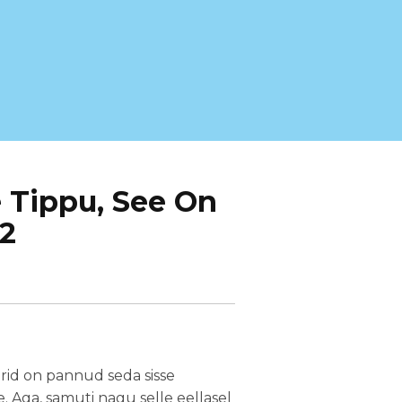
e Tippu, See On
 2
id on pannud seda sisse
. Aga, samuti nagu selle eellasel