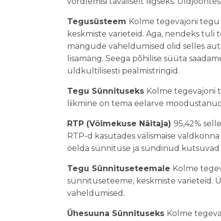
võrdlemisi tavaliselt liigseks. Üldjoo
Tegusüsteem
Kolme tegevajoni tegu
keskmiste varieteid. Aga, nendeks tul
mängude vaheldumised olid selles auto
lisamäng. Seega põhilise süüta saadame
üldkultilisesti pealmistringid.
Tegu Sünnituseks
Kolme tegevajoni 
liikmine on tema eelarve moodustanud
RTP (Võimekuse Näitaja)
95,42% selle
RTP-d kasutades välismaise valdkonna
öelda sünnituse ja sündinud kutsuvad
Tegu Sünnituseteemale
Kolme tegev
sünnituseteeme, keskmiste varieteid
vaheldumised.
Ühesuuna Sünnituseks
Kolme tegeva