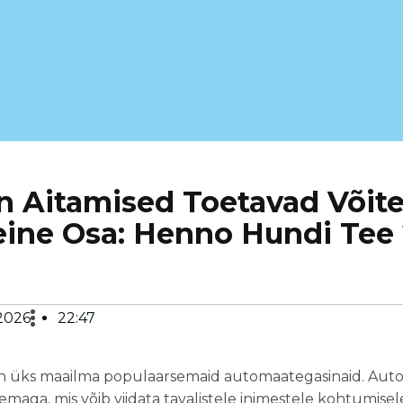
n Aitamised Toetavad Võit
eine Osa: Henno Hundi Tee
 2026
22:47
n üks maailma populaarsemaid automaategasinaid. Autor
maga, mis võib viidata tavalistele inimestele kohtumisele