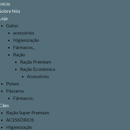
Menu
Início
Sobre Nós
Loja
Gatos
acessórios
Higienização
Fármacos,,
Ração
Ração Premium
Ração Econômica
Acessórios
Peixes
Pássaros
Fármacos.
Cães
Ração Super Premium
ACESSÓRIOS
Higienização