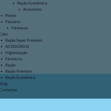
Ração Econômica
Acessórios
Peixes
Pássaros
Fármacos.
Cães
Ração Super Premium
ACESSÓRIOS
Higienização
Fármacos,
Ração
Ração Premium
Ração Econômica
Blog
Contactos