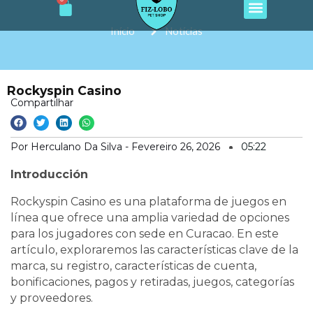
Cart
e
t
t
t
t
Ir
b
a
o
u
s
o
g
k
b
a
para
Início
Notícias
o
r
e
p
o
k
a
p
m
conteúdo
Rockyspin Casino
Compartilhar
Por Herculano Da Silva -
Fevereiro 26, 2026
05:22
Introducción
Rockyspin Casino es una plataforma de juegos en
línea que ofrece una amplia variedad de opciones
para los jugadores con sede en Curacao. En este
artículo, exploraremos las características clave de la
marca, su registro, características de cuenta,
bonificaciones, pagos y retiradas, juegos, categorías
y proveedores.