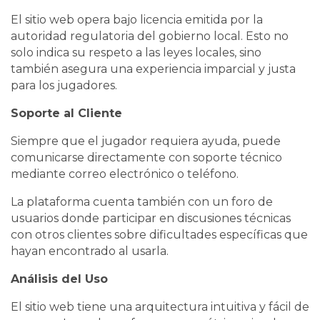
El sitio web opera bajo licencia emitida por la
autoridad regulatoria del gobierno local. Esto no
solo indica su respeto a las leyes locales, sino
también asegura una experiencia imparcial y justa
para los jugadores.
Soporte al Cliente
Siempre que el jugador requiera ayuda, puede
comunicarse directamente con soporte técnico
mediante correo electrónico o teléfono.
La plataforma cuenta también con un foro de
usuarios donde participar en discusiones técnicas
con otros clientes sobre dificultades específicas que
hayan encontrado al usarla.
Análisis del Uso
El sitio web tiene una arquitectura intuitiva y fácil de