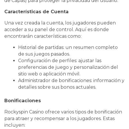
de Capas) para proteger la privacidad del usuario.
Características de Cuenta
Una vez creada la cuenta, los jugadores pueden
acceder a su panel de control. Aquí es donde
encontrarán características como:
Historial de partidas: un resumen completo
de sus juegos pasados.
Configuración de perfiles: ajustar las
preferencias de juego y personalización del
sitio web o aplicación móvil.
Administrador de bonificaciones: información y
detalles sobre sus bonos actuales.
Bonificaciones
Rockyspin Casino ofrece varios tipos de bonificación
para atraer y recompensar a los jugadores. Estas
incluyen: