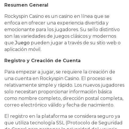
Resumen General
Rockyspin Casino es un casino en línea que se
enfoca en ofrecer una experiencia divertida y
emocionante para los jugadores. Su sello distintivo
son las variedades de juegos clásicos y modernos
que
Juego
pueden jugar a través de su sitio web o
aplicación móvil.
Registro y Creación de Cuenta
Para empezar a jugar, se requiere la creación de
una cuenta en Rockyspin Casino. El proceso es
relativamente simple y rápido. Los nuevos jugadores
solo necesitan proporcionar información básica
como nombre completo, dirección postal completa,
correo electrónico válido y fecha de nacimiento.
El registro en la plataforma se considera seguro ya
que utiliza tecnología SSL (Protocolo de Seguridad