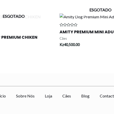
ESGOTADO
ESGOTADO
Avaliação
AMITY PREMIUM MINI ADU
0
R PREMIUM CHIKEN
de
Cães
5
Kz
40,500.00
ício
Sobre Nós
Loja
Cães
Blog
Contact