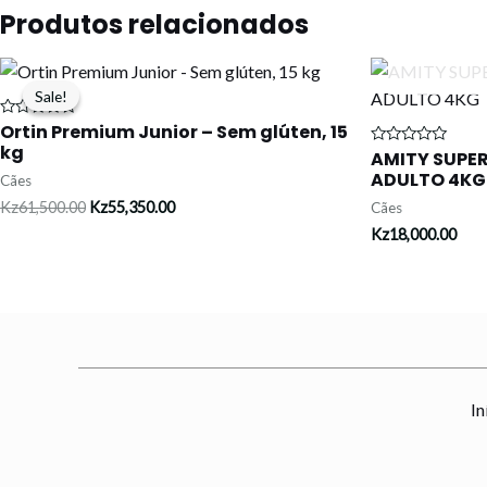
Produtos relacionados
Original
Current
price
price
Sale!
Sale!
was:
is:
Kz61,500.00.
Kz55,350.00.
Ortin Premium Junior – Sem glúten, 15
Avaliação
0
kg
AMITY SUPE
Avaliação
de
0
5
ADULTO 4KG
Cães
de
5
Kz
61,500.00
Kz
55,350.00
Cães
Kz
18,000.00
In