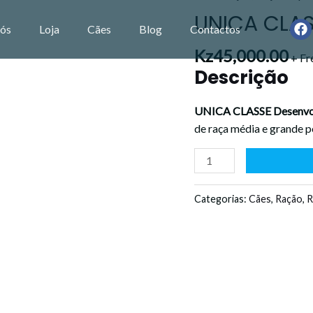
CLASSE
UNICA CLAS
F
ós
Loja
Cães
Blog
Contactos
PUPPY
a
12KG
c
Kz
45,000.00
+ Fr
e
quantidade
Descrição
b
o
o
UNICA CLASSE Desenvolv
k
de raça média e grande p
Categorias:
Cães
,
Ração
,
R