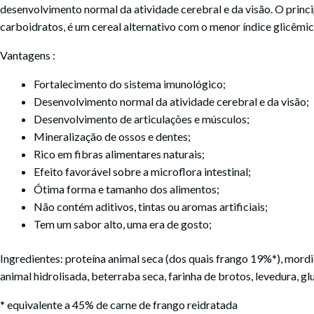
desenvolvimento normal da atividade cerebral e da visão. O princi
carboidratos, é um cereal alternativo com o menor índice glicêmic
Vantagens :
Fortalecimento do sistema imunológico;
Desenvolvimento normal da atividade cerebral e da visão;
Desenvolvimento de articulações e músculos;
Mineralização de ossos e dentes;
Rico em fibras alimentares naturais;
Efeito favorável sobre a microflora intestinal;
Ótima forma e tamanho dos alimentos;
Não contém aditivos, tintas ou aromas artificiais;
Tem um sabor alto, uma era de gosto;
Ingredientes: proteína animal seca (dos quais frango 19%*), mordida
animal hidrolisada, beterraba seca, farinha de brotos, levedura, g
* equivalente a 45% de carne de frango reidratada