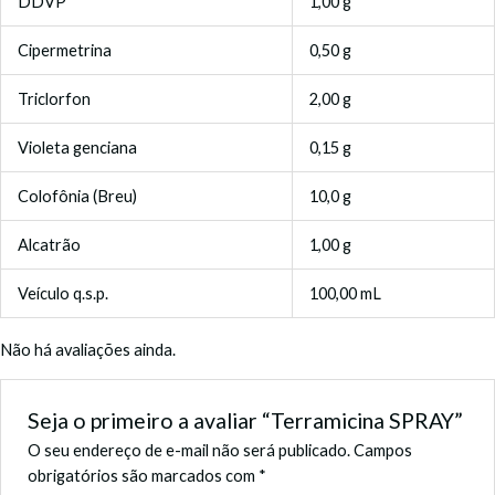
DDVP
1,00 g
Cipermetrina
0,50 g
Triclorfon
2,00 g
Violeta genciana
0,15 g
Colofônia (Breu)
10,0 g
Alcatrão
1,00 g
Veículo q.s.p.
100,00 mL
Não há avaliações ainda.
Seja o primeiro a avaliar “Terramicina SPRAY”
O seu endereço de e-mail não será publicado.
Campos
obrigatórios são marcados com
*