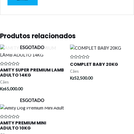
Produtos relacionados
ESGOTADO
Avaliação
COMPLET BABY 20KG
0
AMITY SUPER PREMIUM LAMB
Avaliação
de
Cães
0
5
ADULTO 14KG
de
Kz
52,500.00
5
Cães
Kz
65,000.00
ESGOTADO
AMITY PREMIUM MINI
Avaliação
0
ADULTO 10KG
de
5