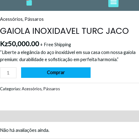
e
t
t
t
t
Ir
INOXIDAVEL
b
a
o
u
s
o
g
k
b
a
para
TURC
o
r
e
p
o
JACO
k
a
p
Acessórios
,
Pássaros
m
conteúdo
quantidade
GAIOLA INOXIDAVEL TURC JACO
Kz
50,000.00
+ Free Shipping
“Liberte a elegância do aço inoxidável em sua casa com nossa gaiola
premium: durabilidade e sofisticação em perfeita harmonia.”
Comprar
Categorias:
Acessórios
,
Pássaros
Avaliações (0)
Não há avaliações ainda.