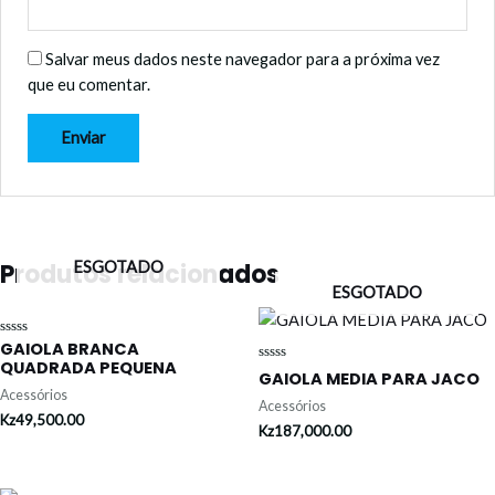
Salvar meus dados neste navegador para a próxima vez
que eu comentar.
ESGOTADO
Produtos relacionados
ESGOTADO
GAIOLA BRANCA
Avaliação
0
QUADRADA PEQUENA
Avaliação
de
GAIOLA MEDIA PARA JACO
0
5
Acessórios
de
Acessórios
5
Kz
49,500.00
Kz
187,000.00