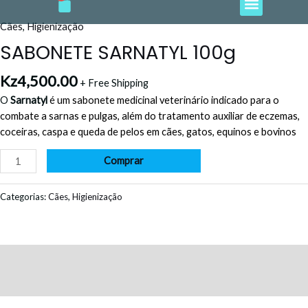
e
t
t
t
t
Ir
SARNATYL
b
a
o
u
s
o
g
k
b
a
para
100g
Cães
,
Higienização
o
r
e
p
o
quantidade
k
a
p
SABONETE SARNATYL 100g
m
conteúdo
Kz
4,500.00
+ Free Shipping
O
Sarnatyl
é um sabonete medicinal veterinário indicado para o
combate a sarnas e pulgas, além do tratamento auxiliar de eczemas,
coceiras, caspa e queda de pelos em cães, gatos, equinos e bovinos
Comprar
Categorias:
Cães
,
Higienização
Descrição
Avaliações (0)