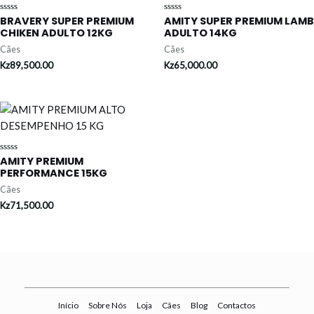
BRAVERY SUPER PREMIUM
AMITY SUPER PREMIUM LAMB
Avaliação
Avaliação
0
0
CHIKEN ADULTO 12KG
ADULTO 14KG
de
de
5
5
Cães
Cães
Kz
89,500.00
Kz
65,000.00
AMITY PREMIUM
Avaliação
0
PERFORMANCE 15KG
de
5
Cães
Kz
71,500.00
Início
Sobre Nós
Loja
Cães
Blog
Contactos