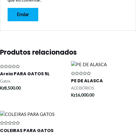
Produtos relacionados
Avaliação
Areia PARA GATOS 5L
0
Avaliação
de
PE DE ALASCA
Gatos
0
5
de
Kz
8,500.00
ACESSÓRIOS
5
Kz
16,000.00
Avaliação
COLEIRAS PARA GATOS
0
de