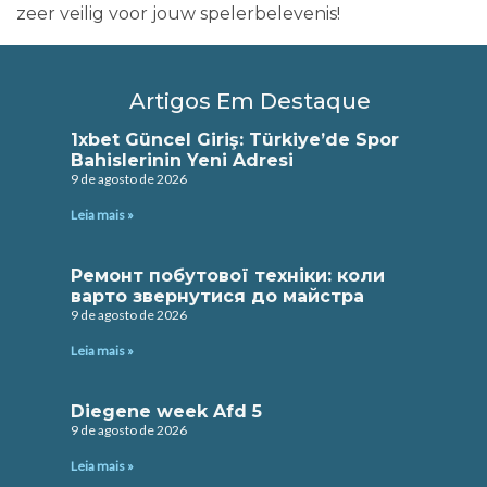
zeer veilig voor jouw spelerbelevenis!
Artigos Em Destaque
1xbet Güncel Giriş: Türkiye’de Spor
Bahislerinin Yeni Adresi
9 de agosto de 2026
Leia mais »
Ремонт побутової техніки: коли
варто звернутися до майстра
9 de agosto de 2026
Leia mais »
Diegene week Afd 5
9 de agosto de 2026
Leia mais »