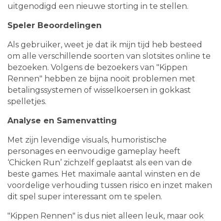
uitgenodigd een nieuwe storting in te stellen.
Speler Beoordelingen
Als gebruiker, weet je dat ik mijn tijd heb besteed
om alle verschillende soorten van slotsites online te
bezoeken. Volgens de bezoekers van "Kippen
Rennen" hebben ze bijna nooit problemen met
betalingssystemen of wisselkoersen in gokkast
spelletjes.
Analyse en Samenvatting
Met zijn levendige visuals, humoristische
personages en eenvoudige gameplay heeft
‘Chicken Run’ zichzelf geplaatst als een van de
beste games. Het maximale aantal winsten en de
voordelige verhouding tussen risico en inzet maken
dit spel super interessant om te spelen.
"Kippen Rennen" is dus niet alleen leuk, maar ook