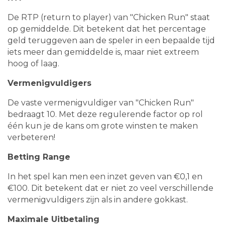
De RTP (return to player) van "Chicken Run" staat
op gemiddelde. Dit betekent dat het percentage
geld teruggeven aan de speler in een bepaalde tijd
iets meer dan gemiddelde is, maar niet extreem
hoog of laag.
Vermenigvuldigers
De vaste vermenigvuldiger van "Chicken Run"
bedraagt 10. Met deze regulerende factor op rol
één kun je de kans om grote winsten te maken
verbeteren!
Betting Range
In het spel kan men een inzet geven van €0,1 en
€100. Dit betekent dat er niet zo veel verschillende
vermenigvuldigers zijn als in andere gokkast.
Maximale Uitbetaling