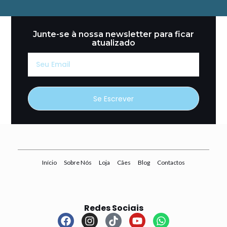
Junte-se à nossa newsletter para ficar
atualizado
Seu
Email
Se Escrever
Início
Sobre Nós
Loja
Cães
Blog
Contactos
Redes Sociais
F
I
T
Y
W