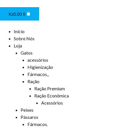
Ir
Cart
para
Kz
0.00
0
o
conteúdo
Início
Sobre Nós
Loja
Gatos
acessórios
Higienização
Fármacos,,
Ração
Ração Premium
Ração Econômica
Acessórios
Peixes
Pássaros
Fármacos.