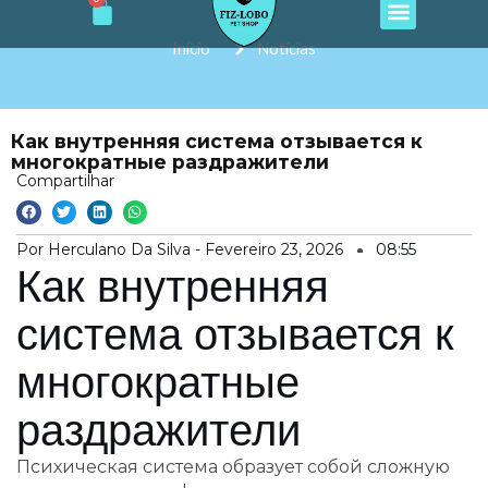
Cart
e
t
t
t
t
Ir
b
a
o
u
s
o
g
k
b
a
para
Início
Notícias
o
r
e
p
o
k
a
p
m
conteúdo
Как внутренняя система отзывается к
многократные раздражители
Compartilhar
Por Herculano Da Silva -
Fevereiro 23, 2026
08:55
Как внутренняя
система отзывается к
многократные
раздражители
Психическая система образует собой сложную