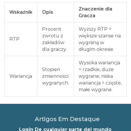
Znaczenie dla
Wskaźnik
Opis
Gracza
Procent
Wyższy RTP =
zwrotu z
większe szanse na
RTP
zakładów
wygraną w
dla graczy.
długim okresie.
Wysoka wariancja
Stopień
= rzadkie, duże
Wariancja
zmienności
wygrane; niska
wygranych.
wariancja = częste,
małe wygrane.
Artigos Em Destaque
Login De cualquier parte del mundo