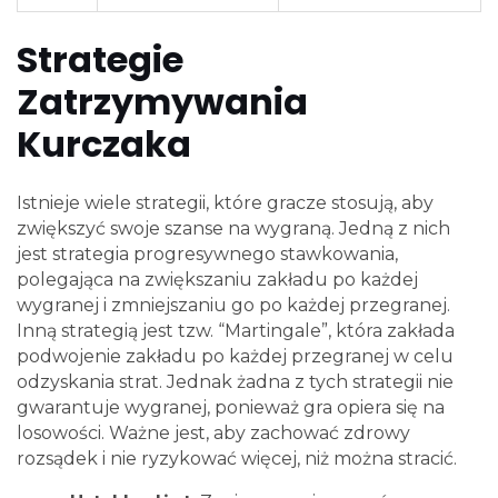
Strategie
Zatrzymywania
Kurczaka
Istnieje wiele strategii, które gracze stosują, aby
zwiększyć swoje szanse na wygraną. Jedną z nich
jest strategia progresywnego stawkowania,
polegająca na zwiększaniu zakładu po każdej
wygranej i zmniejszaniu go po każdej przegranej.
Inną strategią jest tzw. “Martingale”, która zakłada
podwojenie zakładu po każdej przegranej w celu
odzyskania strat. Jednak żadna z tych strategii nie
gwarantuje wygranej, ponieważ gra opiera się na
losowości. Ważne jest, aby zachować zdrowy
rozsądek i nie ryzykować więcej, niż można stracić.