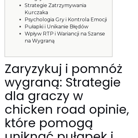
Strategie Zatrzymywania
Kurczaka
Psychologia Gry i Kontrola Emocji
Pułapki i Unikanie Błędów
Wpływ RTP i Wariancji na Szanse
na Wygraną
Zaryzykuj i pomnóż
wygraną: Strategie
dla graczy w
chicken road opinie,
które pomogą
uniknąć pułapek i