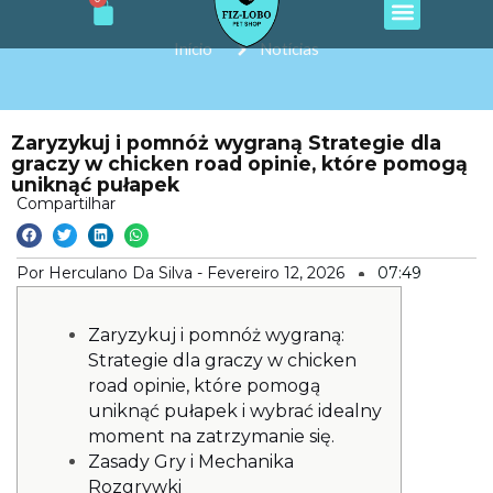
Cart
e
t
t
t
t
Ir
b
a
o
u
s
o
g
k
b
a
para
Início
Notícias
o
r
e
p
o
k
a
p
m
conteúdo
Zaryzykuj i pomnóż wygraną Strategie dla
graczy w chicken road opinie, które pomogą
uniknąć pułapek
Compartilhar
Por Herculano Da Silva -
Fevereiro 12, 2026
07:49
Zaryzykuj i pomnóż wygraną:
Strategie dla graczy w chicken
road opinie, które pomogą
uniknąć pułapek i wybrać idealny
moment na zatrzymanie się.
Zasady Gry i Mechanika
Rozgrywki